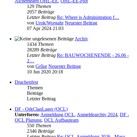
Alchemisten OHL-EE
,
OHL-EE-Plot
129
Themen
2057
Beiträge
Letzter Beitrag
Re: Where is Administration f…
von
Urok/Worgahr
Neuester Beitrag
07 Apr 2024 21:03
Archiv
1434
Themen
28289
Beiträge
Letzter Beitrag
Re: BAUWOCHENENDE - 26.06 -
2…
von
Grûur
Neuester Beitrag
10 Jun 2020 20:18
Drachenfest
Themen
Beiträge
Letzter Beitrag
DF - OrkClanLager (OCL)
Unterforen:
Anmeldung OCL
,
Anmeldearchiv 2024
,
DF -
OCL Planung
,
OCL Aufbauteam
550
Themen
2346
Beiträge
Letzter Beitrag
Re: OCL-Anmeldung 2026 - Maso…