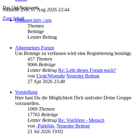
Das OrkNetzwerk
Aktuelle Zeit: 07 Aug 2026 22:44
Zum Inhalt
Orklager.info /.org
Themen
Beiträge
Letzter Beitrag
Allgemeines Forum
Um Beiträge zu verfassen wird eine Registrierung benötigt.
457
Themen
9066
Beiträge
Letzter Beitrag
Re: Lebt dieses Forum noch?
von
Urok/Worgahr
Neuester Beitrag
27 Apr 2026 23:48
Vorstellung
Hier hast Du die Möglichkeit Dich und/oder Deine Gruppe
vorzustellen.
1069
Themen
17765
Beiträge
Letzter Beitrag
Re: VonSfere - Mensch
von
-Parkôsh-
Neuester Beitrag
21 Jul 2026 19:02