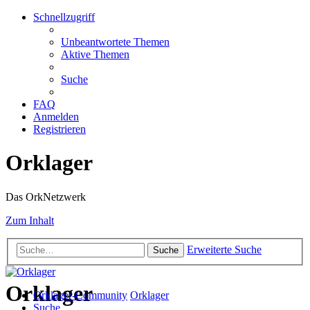
Schnellzugriff
Unbeantwortete Themen
Aktive Themen
Suche
FAQ
Anmelden
Registrieren
Orklager
Das OrkNetzwerk
Zum Inhalt
Erweiterte Suche
Suche
Orklager
Orklager-Community
Orklager
Suche