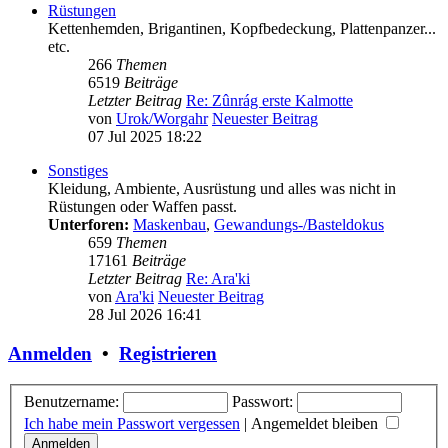
Rüstungen
Kettenhemden, Brigantinen, Kopfbedeckung, Plattenpanzer...
etc.
266
Themen
6519
Beiträge
Letzter Beitrag
Re: Zûnrág erste Kalmotte
von
Urok/Worgahr
Neuester Beitrag
07 Jul 2025 18:22
Sonstiges
Kleidung, Ambiente, Ausrüstung und alles was nicht in
Rüstungen oder Waffen passt.
Unterforen:
Maskenbau
,
Gewandungs-/Basteldokus
659
Themen
17161
Beiträge
Letzter Beitrag
Re: Ara'ki
von
Ara'ki
Neuester Beitrag
28 Jul 2026 16:41
Anmelden
•
Registrieren
Benutzername:
Passwort:
Ich habe mein Passwort vergessen
|
Angemeldet bleiben