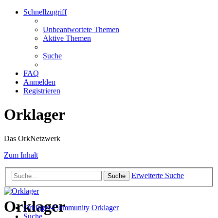
Schnellzugriff
Unbeantwortete Themen
Aktive Themen
Suche
FAQ
Anmelden
Registrieren
Orklager
Das OrkNetzwerk
Zum Inhalt
Erweiterte Suche
Suche
Orklager
Orklager-Community
Orklager
Suche