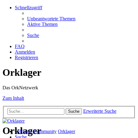
Schnellzugriff
Unbeantwortete Themen
Aktive Themen
Suche
FAQ
Anmelden
Registrieren
Orklager
Das OrkNetzwerk
Zum Inhalt
Erweiterte Suche
Suche
Orklager
Orklager-Community
Orklager
Suche