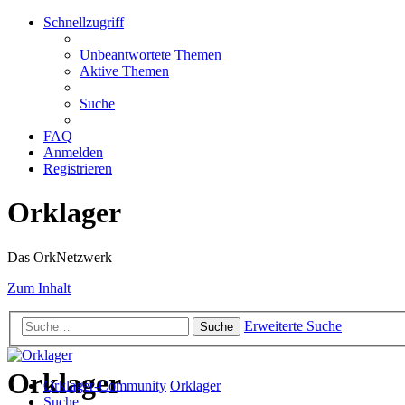
Schnellzugriff
Unbeantwortete Themen
Aktive Themen
Suche
FAQ
Anmelden
Registrieren
Orklager
Das OrkNetzwerk
Zum Inhalt
Erweiterte Suche
Suche
Orklager
Orklager-Community
Orklager
Suche