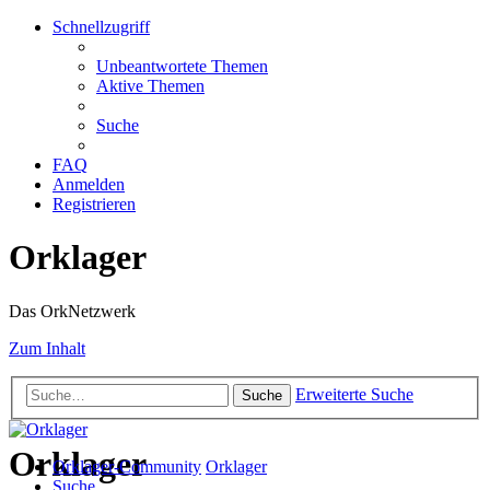
Schnellzugriff
Unbeantwortete Themen
Aktive Themen
Suche
FAQ
Anmelden
Registrieren
Orklager
Das OrkNetzwerk
Zum Inhalt
Erweiterte Suche
Suche
Orklager
Orklager-Community
Orklager
Suche