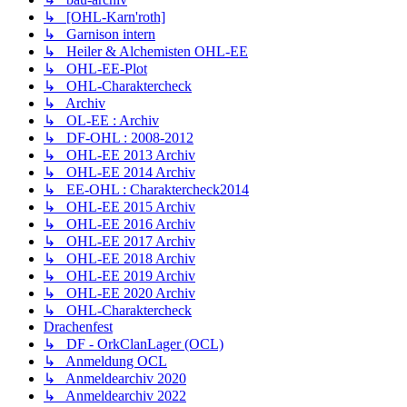
↳ [OHL-Karn'roth]
↳ Garnison intern
↳ Heiler & Alchemisten OHL-EE
↳ OHL-EE-Plot
↳ OHL-Charaktercheck
↳ Archiv
↳ OL-EE : Archiv
↳ DF-OHL : 2008-2012
↳ OHL-EE 2013 Archiv
↳ OHL-EE 2014 Archiv
↳ EE-OHL : Charaktercheck2014
↳ OHL-EE 2015 Archiv
↳ OHL-EE 2016 Archiv
↳ OHL-EE 2017 Archiv
↳ OHL-EE 2018 Archiv
↳ OHL-EE 2019 Archiv
↳ OHL-EE 2020 Archiv
↳ OHL-Charaktercheck
Drachenfest
↳ DF - OrkClanLager (OCL)
↳ Anmeldung OCL
↳ Anmeldearchiv 2020
↳ Anmeldearchiv 2022