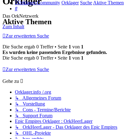
Orklager
Orklager-Community
Orklager
Suche
Aktive Themen
Suche
Das OrkNetzwerk
Aktive Themen
Zum Inhalt
Zur erweiterten Suche
Die Suche ergab 0 Treffer • Seite
1
von
1
Es wurden keine passenden Ergebnisse gefunden.
Die Suche ergab 0 Treffer • Seite
1
von
1
Zur erweiterten Suche
Gehe zu
Orklager.info /.org
↳ Allgemeines Forum
↳ Vorstellung
↳ Cons - Termine/Berichte
↳ Support Forum
Epic Empires Orklager : OrkHeerLager
↳ OrkHeerLager - Das Orklager des Epic Empires
↳ OHL-Projekte
↳ bau-archiv