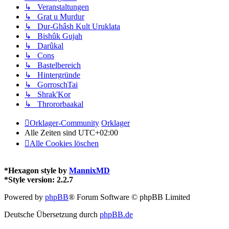
↳ Veranstaltungen
↳ Grat u Murdur
↳ Dur-Ghâsh Kult Uruklata
↳ Bishûk Gujah
↳ Darûkal
↳ Cons
↳ Bastelbereich
↳ Hintergründe
↳ GorroschTai
↳ Shrak'Kor
↳ Thrororbaakal
Orklager-Community
Orklager
Alle Zeiten sind
UTC+02:00
Alle Cookies löschen
*
Hexagon style by
MannixMD
*
Style version: 2.2.7
Powered by
phpBB
® Forum Software © phpBB Limited
Deutsche Übersetzung durch
phpBB.de