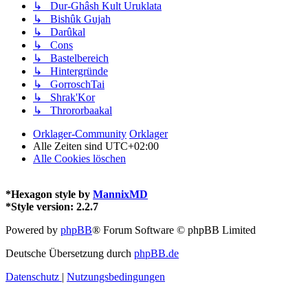
↳ Dur-Ghâsh Kult Uruklata
↳ Bishûk Gujah
↳ Darûkal
↳ Cons
↳ Bastelbereich
↳ Hintergründe
↳ GorroschTai
↳ Shrak'Kor
↳ Thrororbaakal
Orklager-Community
Orklager
Alle Zeiten sind
UTC+02:00
Alle Cookies löschen
*
Hexagon style by
MannixMD
*
Style version: 2.2.7
Powered by
phpBB
® Forum Software © phpBB Limited
Deutsche Übersetzung durch
phpBB.de
Datenschutz
|
Nutzungsbedingungen