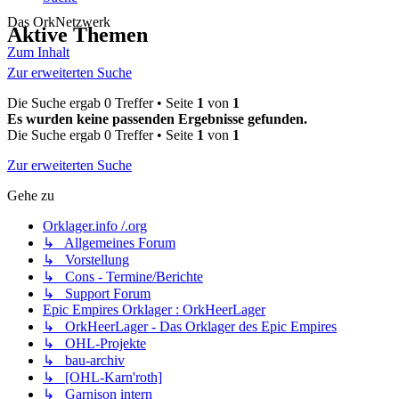
Das OrkNetzwerk
Aktive Themen
Zum Inhalt
Zur erweiterten Suche
Die Suche ergab 0 Treffer • Seite
1
von
1
Es wurden keine passenden Ergebnisse gefunden.
Die Suche ergab 0 Treffer • Seite
1
von
1
Zur erweiterten Suche
Gehe zu
Orklager.info /.org
↳ Allgemeines Forum
↳ Vorstellung
↳ Cons - Termine/Berichte
↳ Support Forum
Epic Empires Orklager : OrkHeerLager
↳ OrkHeerLager - Das Orklager des Epic Empires
↳ OHL-Projekte
↳ bau-archiv
↳ [OHL-Karn'roth]
↳ Garnison intern