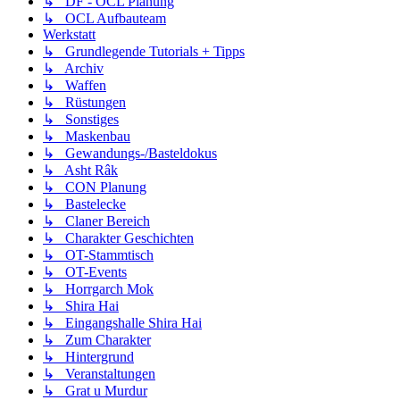
↳ DF - OCL Planung
↳ OCL Aufbauteam
Werkstatt
↳ Grundlegende Tutorials + Tipps
↳ Archiv
↳ Waffen
↳ Rüstungen
↳ Sonstiges
↳ Maskenbau
↳ Gewandungs-/Basteldokus
↳ Asht Râk
↳ CON Planung
↳ Bastelecke
↳ Claner Bereich
↳ Charakter Geschichten
↳ OT-Stammtisch
↳ OT-Events
↳ Horrgarch Mok
↳ Shira Hai
↳ Eingangshalle Shira Hai
↳ Zum Charakter
↳ Hintergrund
↳ Veranstaltungen
↳ Grat u Murdur