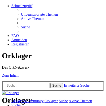
Schnellzugriff
Unbeantwortete Themen
Aktive Themen
Suche
FAQ
Anmelden
Registrieren
Orklager
Das OrkNetzwerk
Zum Inhalt
Erweiterte Suche
Suche
Orklager
Orklager-Community
Orklager
Suche
Aktive Themen
Suche