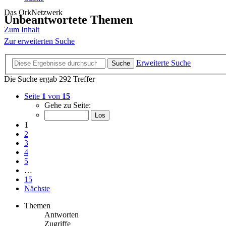
Das OrkNetzwerk
Unbeantwortete Themen
Zum Inhalt
Zur erweiterten Suche
Erweiterte Suche
Suche
Die Suche ergab 292 Treffer
Seite
1
von
15
Gehe zu Seite:
1
2
3
4
5
…
15
Nächste
Themen
Antworten
Zugriffe