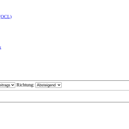
 (OCL)
k
Richtung: