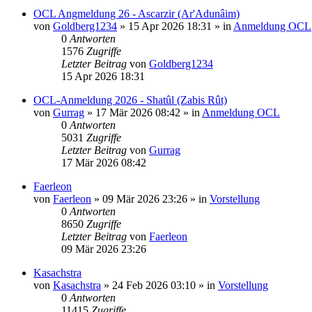
OCL Angmeldung 26 - Ascarzir (Ar'Adunâim)
von
Goldberg1234
»
15 Apr 2026 18:31
» in
Anmeldung OCL
0
Antworten
1576
Zugriffe
Letzter Beitrag
von
Goldberg1234
15 Apr 2026 18:31
OCL-Anmeldung 2026 - Shatûl (Zabis Rût)
von
Gurrag
»
17 Mär 2026 08:42
» in
Anmeldung OCL
0
Antworten
5031
Zugriffe
Letzter Beitrag
von
Gurrag
17 Mär 2026 08:42
Faerleon
von
Faerleon
»
09 Mär 2026 23:26
» in
Vorstellung
0
Antworten
8650
Zugriffe
Letzter Beitrag
von
Faerleon
09 Mär 2026 23:26
Kasachstra
von
Kasachstra
»
24 Feb 2026 03:10
» in
Vorstellung
0
Antworten
11415
Zugriffe