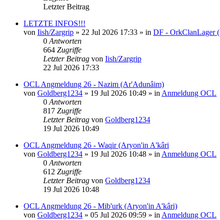
Letzter Beitrag
LETZTE INFOS!!!
von
Iish/Zargrip
»
22 Jul 2026 17:33
» in
DF - OrkClanLager 
0
Antworten
664
Zugriffe
Letzter Beitrag
von
Iish/Zargrip
22 Jul 2026 17:33
OCL Angmeldung 26 - Nazim (Ar'Adunâim)
von
Goldberg1234
»
19 Jul 2026 10:49
» in
Anmeldung OCL
0
Antworten
817
Zugriffe
Letzter Beitrag
von
Goldberg1234
19 Jul 2026 10:49
OCL Angmeldung 26 - Waqir (Aryon'in A'kâri
von
Goldberg1234
»
19 Jul 2026 10:48
» in
Anmeldung OCL
0
Antworten
612
Zugriffe
Letzter Beitrag
von
Goldberg1234
19 Jul 2026 10:48
OCL Angmeldung 26 - Mib'urk (Aryon'in A'kâri)
von
Goldberg1234
»
05 Jul 2026 09:59
» in
Anmeldung OCL