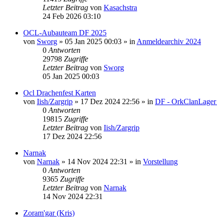
Letzter Beitrag
von
Kasachstra
24 Feb 2026 03:10
OCL-Aubauteam DF 2025
von
Sworg
»
05 Jan 2025 00:03
» in
Anmeldearchiv 2024
0
Antworten
29798
Zugriffe
Letzter Beitrag
von
Sworg
05 Jan 2025 00:03
Ocl Drachenfest Karten
von
Iish/Zargrip
»
17 Dez 2024 22:56
» in
DF - OrkClanLager
0
Antworten
19815
Zugriffe
Letzter Beitrag
von
Iish/Zargrip
17 Dez 2024 22:56
Narnak
von
Narnak
»
14 Nov 2024 22:31
» in
Vorstellung
0
Antworten
9365
Zugriffe
Letzter Beitrag
von
Narnak
14 Nov 2024 22:31
Zoram'gar (Kris)