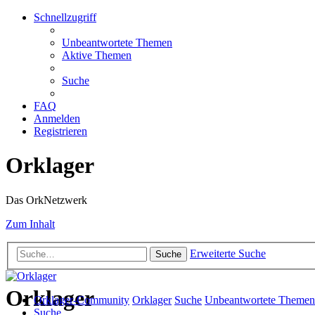
Schnellzugriff
Unbeantwortete Themen
Aktive Themen
Suche
FAQ
Anmelden
Registrieren
Orklager
Das OrkNetzwerk
Zum Inhalt
Erweiterte Suche
Suche
Orklager
Orklager-Community
Orklager
Suche
Unbeantwortete Themen
Suche