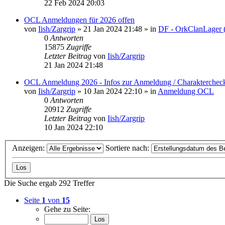
22 Feb 2024 20:03
OCL Anmeldungen für 2026 offen
von
Iish/Zargrip
»
21 Jan 2024 21:48
» in
DF - OrkClanLager
0
Antworten
15875
Zugriffe
Letzter Beitrag
von
Iish/Zargrip
21 Jan 2024 21:48
OCL Anmeldung 2026 - Infos zur Anmeldung / Charakterchec
von
Iish/Zargrip
»
10 Jan 2024 22:10
» in
Anmeldung OCL
0
Antworten
20912
Zugriffe
Letzter Beitrag
von
Iish/Zargrip
10 Jan 2024 22:10
Anzeigen:
Sortiere nach:
Die Suche ergab 292 Treffer
Seite
1
von
15
Gehe zu Seite: