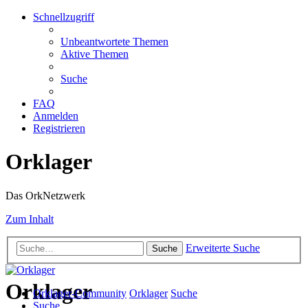
Schnellzugriff
Unbeantwortete Themen
Aktive Themen
Suche
FAQ
Anmelden
Registrieren
Orklager
Das OrkNetzwerk
Zum Inhalt
Erweiterte Suche
Suche
Orklager
Orklager-Community
Orklager
Suche
Suche