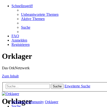
Schnellzugriff
Unbeantwortete Themen
Aktive Themen
Suche
FAQ
Anmelden
Registrieren
Orklager
Das OrkNetzwerk
Zum Inhalt
Erweiterte Suche
Suche
Orklager
Orklager-Community
Orklager
Suche