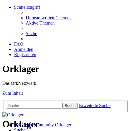
Schnellzugriff
Unbeantwortete Themen
Aktive Themen
Suche
FAQ
Anmelden
Registrieren
Orklager
Das OrkNetzwerk
Zum Inhalt
Erweiterte Suche
Suche
Orklager
Orklager-Community
Orklager
Suche