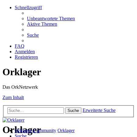
Schnellzugriff
Unbeantwortete Themen
Aktive Themen
Suche
FAQ
Anmelden
Registrieren
Orklager
Das OrkNetzwerk
Zum Inhalt
Erweiterte Suche
Suche
Orklager
Orklager-Community
Orklager
Suche