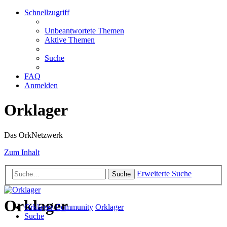
Schnellzugriff
Unbeantwortete Themen
Aktive Themen
Suche
FAQ
Anmelden
Orklager
Das OrkNetzwerk
Zum Inhalt
Erweiterte Suche
Suche
Orklager
Orklager-Community
Orklager
Suche