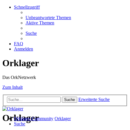
Schnellzugriff
Unbeantwortete Themen
Aktive Themen
Suche
FAQ
Anmelden
Orklager
Das OrkNetzwerk
Zum Inhalt
Erweiterte Suche
Suche
Orklager
Orklager-Community
Orklager
Suche