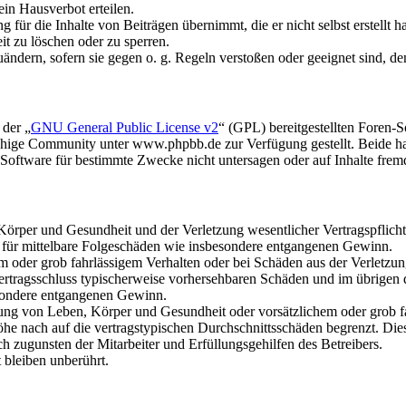
in Hausverbot erteilen.
für die Inhalte von Beiträgen übernimmt, die er nicht selbst erstellt 
it zu löschen oder zu sperren.
uändern, sofern sie gegen o. g. Regeln verstoßen oder geeignet sind, 
 der „
GNU General Public License v2
“ (GPL) bereitgestellten Foren
hige Community unter www.phpbb.de zur Verfügung gestellt. Beide hab
oftware für bestimmte Zwecke nicht untersagen oder auf Inhalte frem
rper und Gesundheit und der Verletzung wesentlicher Vertragspflichten
ch für mittelbare Folgeschäden wie insbesondere entgangenen Gewinn.
em oder grob fahrlässigem Verhalten oder bei Schäden aus der Verletz
i Vertragsschluss typischerweise vorhersehbaren Schäden und im übrigen
besondere entgangenen Gewinn.
ng von Leben, Körper und Gesundheit oder vorsätzlichem oder grob fah
e nach auf die vertragstypischen Durchschnittsschäden begrenzt. Dies
h zugunsten der Mitarbeiter und Erfüllungsgehilfen des Betreibers.
bleiben unberührt.