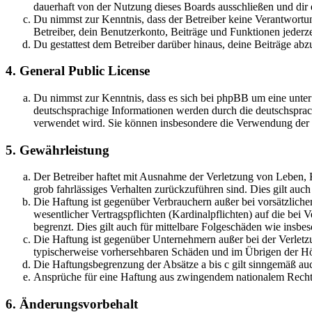
dauerhaft von der Nutzung dieses Boards ausschließen und dir e
Du nimmst zur Kenntnis, dass der Betreiber keine Verantwortung 
Betreiber, dein Benutzerkonto, Beiträge und Funktionen jederze
Du gestattest dem Betreiber darüber hinaus, deine Beiträge abz
4. General Public License
Du nimmst zur Kenntnis, dass es sich bei phpBB um eine unter
deutschsprachige Informationen werden durch die deutschsprac
verwendet wird. Sie können insbesondere die Verwendung der S
5. Gewährleistung
Der Betreiber haftet mit Ausnahme der Verletzung von Leben, Kö
grob fahrlässiges Verhalten zurückzuführen sind. Dies gilt au
Die Haftung ist gegenüber Verbrauchern außer bei vorsätzlich
wesentlicher Vertragspflichten (Kardinalpflichten) auf die be
begrenzt. Dies gilt auch für mittelbare Folgeschäden wie ins
Die Haftung ist gegenüber Unternehmern außer bei der Verletzu
typischerweise vorhersehbaren Schäden und im Übrigen der Höh
Die Haftungsbegrenzung der Absätze a bis c gilt sinngemäß auc
Ansprüche für eine Haftung aus zwingendem nationalem Recht 
6. Änderungsvorbehalt