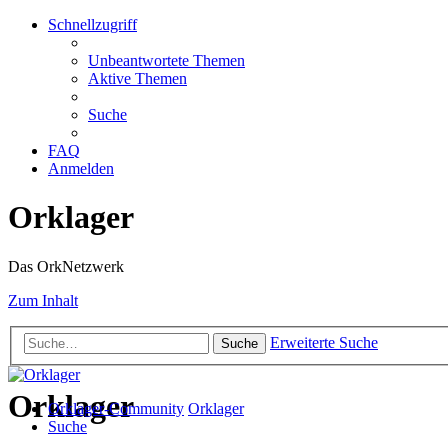
Schnellzugriff
Unbeantwortete Themen
Aktive Themen
Suche
FAQ
Anmelden
Orklager
Das OrkNetzwerk
Zum Inhalt
Erweiterte Suche
Suche
Orklager
Orklager-Community
Orklager
Suche