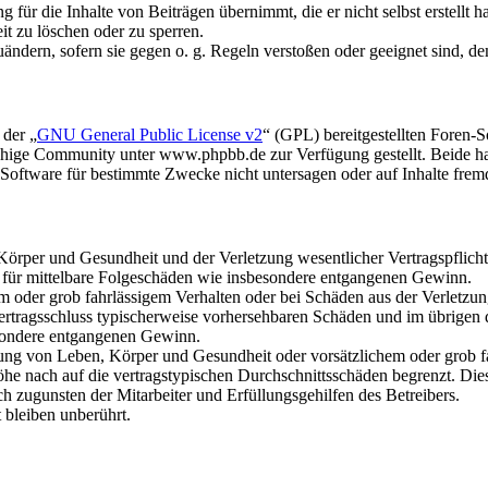
für die Inhalte von Beiträgen übernimmt, die er nicht selbst erstellt 
it zu löschen oder zu sperren.
uändern, sofern sie gegen o. g. Regeln verstoßen oder geeignet sind, 
 der „
GNU General Public License v2
“ (GPL) bereitgestellten Foren
hige Community unter www.phpbb.de zur Verfügung gestellt. Beide hab
oftware für bestimmte Zwecke nicht untersagen oder auf Inhalte frem
rper und Gesundheit und der Verletzung wesentlicher Vertragspflichten
ch für mittelbare Folgeschäden wie insbesondere entgangenen Gewinn.
em oder grob fahrlässigem Verhalten oder bei Schäden aus der Verletz
i Vertragsschluss typischerweise vorhersehbaren Schäden und im übrigen
besondere entgangenen Gewinn.
ng von Leben, Körper und Gesundheit oder vorsätzlichem oder grob fah
e nach auf die vertragstypischen Durchschnittsschäden begrenzt. Dies
h zugunsten der Mitarbeiter und Erfüllungsgehilfen des Betreibers.
bleiben unberührt.