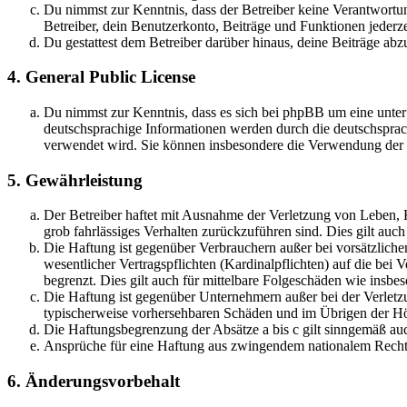
Du nimmst zur Kenntnis, dass der Betreiber keine Verantwortung 
Betreiber, dein Benutzerkonto, Beiträge und Funktionen jederze
Du gestattest dem Betreiber darüber hinaus, deine Beiträge abz
4. General Public License
Du nimmst zur Kenntnis, dass es sich bei phpBB um eine unter
deutschsprachige Informationen werden durch die deutschsprac
verwendet wird. Sie können insbesondere die Verwendung der S
5. Gewährleistung
Der Betreiber haftet mit Ausnahme der Verletzung von Leben, Kö
grob fahrlässiges Verhalten zurückzuführen sind. Dies gilt au
Die Haftung ist gegenüber Verbrauchern außer bei vorsätzlich
wesentlicher Vertragspflichten (Kardinalpflichten) auf die be
begrenzt. Dies gilt auch für mittelbare Folgeschäden wie ins
Die Haftung ist gegenüber Unternehmern außer bei der Verletzu
typischerweise vorhersehbaren Schäden und im Übrigen der Höh
Die Haftungsbegrenzung der Absätze a bis c gilt sinngemäß auc
Ansprüche für eine Haftung aus zwingendem nationalem Recht 
6. Änderungsvorbehalt