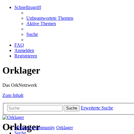
Schnellzugriff
Unbeantwortete Themen
Aktive Themen
Suche
FAQ
Anmelden
Registrieren
Orklager
Das OrkNetzwerk
Zum Inhalt
Erweiterte Suche
Suche
Orklager
Orklager-Community
Orklager
Suche