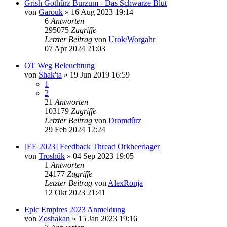
Grish Gothûrz Burzum - Das Schwarze Blut
von
Garouk
»
16 Aug 2023 19:14
6
Antworten
295075
Zugriffe
Letzter Beitrag
von
Urok/Worgahr
07 Apr 2024 21:03
OT Weg Beleuchtung
von
Shak'ta
»
19 Jun 2019 16:59
1
2
21
Antworten
103179
Zugriffe
Letzter Beitrag
von
Dromdûrz
29 Feb 2024 12:24
[EE 2023] Feedback Thread Orkheerlager
von
Troshûk
»
04 Sep 2023 19:05
1
Antworten
24177
Zugriffe
Letzter Beitrag
von
AlexRonja
12 Okt 2023 21:41
Epic Empires 2023 Anmeldung
von
Zoshakan
»
15 Jan 2023 19:16