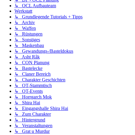
↳ OCL Aufbauteam
Werkstatt
↳ Grundlegende Tutorials + Tipps
↳ Archiv
↳ Waffen
↳ Rüstungen
↳ Sonstiges
↳ Maskenbau
↳ Gewandungs-/Basteldokus
↳ Asht Râk
↳ CON Planung
↳ Bastelecke
↳ Claner Bereich
↳ Charakter Geschichten
↳ OT-Stammtisch
↳ OT-Events
↳ Horrgarch Mok
↳ Shira Hai
↳ Eingangshalle Shira Hai
↳ Zum Charakter
↳ Hintergrund
↳ Veranstaltungen
↳ Grat u Murdur