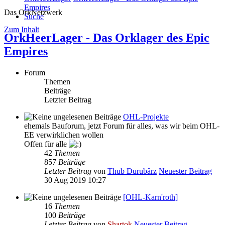
Empires
Das OrkNetzwerk
Suche
Zum Inhalt
OrkHeerLager - Das Orklager des Epic
Empires
Forum
Themen
Beiträge
Letzter Beitrag
OHL-Projekte
ehemals Bauforum, jetzt Forum für alles, was wir beim OHL-
EE verwirklichen wollen
Offen für alle
42
Themen
857
Beiträge
Letzter Beitrag
von
Thub Durubârz
Neuester Beitrag
30 Aug 2019 10:27
[OHL-Karn'roth]
16
Themen
100
Beiträge
Letzter Beitrag
von
Shartok
Neuester Beitrag