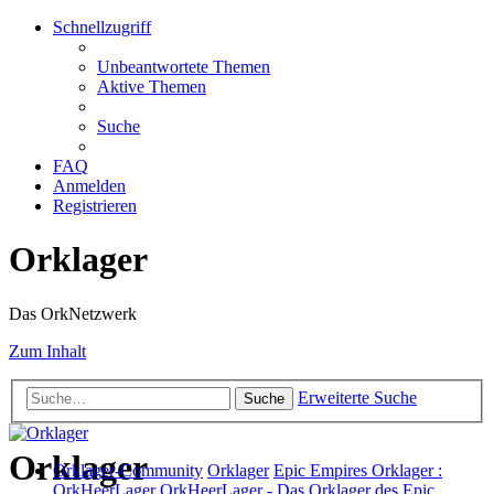
Schnellzugriff
Unbeantwortete Themen
Aktive Themen
Suche
FAQ
Anmelden
Registrieren
Orklager
Das OrkNetzwerk
Zum Inhalt
Erweiterte Suche
Suche
Orklager
Orklager-Community
Orklager
Epic Empires Orklager :
OrkHeerLager
OrkHeerLager - Das Orklager des Epic