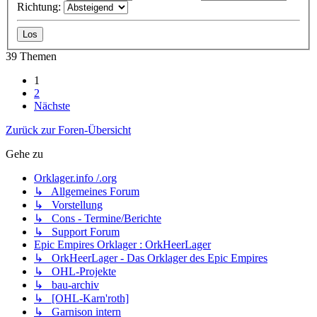
Richtung:
39 Themen
1
2
Nächste
Zurück zur Foren-Übersicht
Gehe zu
Orklager.info /.org
↳ Allgemeines Forum
↳ Vorstellung
↳ Cons - Termine/Berichte
↳ Support Forum
Epic Empires Orklager : OrkHeerLager
↳ OrkHeerLager - Das Orklager des Epic Empires
↳ OHL-Projekte
↳ bau-archiv
↳ [OHL-Karn'roth]
↳ Garnison intern