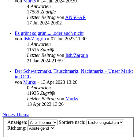
von
Murks
»
14 Jun 2024 20:30
4
Antworten
17585
Zugriffe
Letzter Beitrag
von
ANSGAR
17 Jul 2024 20:02
Es grünt so grün......oder auch nicht
von
Iish/Zargrip
»
07 Jun 2023 11:30
1
Antworten
11515
Zugriffe
Letzter Beitrag
von
Iish/Zargrip
21 Jan 2024 21:59
Der Schwarzmarkt, Tauschmarkt, Nachtmarkt – Unser Markt
im OCL
von
Murks
»
13 Apr 2023 13:26
0
Antworten
11935
Zugriffe
Letzter Beitrag
von
Murks
13 Apr 2023 13:26
Neues Thema
Anzeigen:
Sortiere nach:
Richtung: