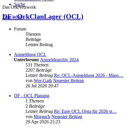
Suche
Das OrkNetzwerk
DF - OrkClanLager (OCL)
Zum Inhalt
Forum
Themen
Beiträge
Letzter Beitrag
Anmeldung OCL
Unterforum:
Anmeldearchiv 2024
531
Themen
2207
Beiträge
Letzter Beitrag
Re: OCL-Anmeldung 2026 - Maso…
von
Wor-Gath
Neuester Beitrag
26 Jul 2026 20:47
DF - OCL Planung
1
Themen
2
Beiträge
Letzter Beitrag
Re: Eure OCL Orga für 2026 st…
von
Morgach
Neuester Beitrag
29 Apr 2026 21:23