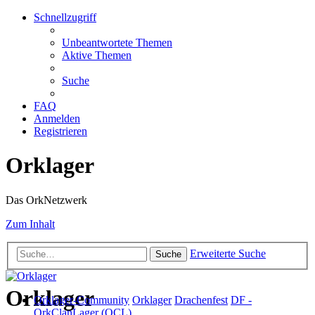
Schnellzugriff
Unbeantwortete Themen
Aktive Themen
Suche
FAQ
Anmelden
Registrieren
Orklager
Das OrkNetzwerk
Zum Inhalt
Erweiterte Suche
Suche
Orklager
Orklager-Community
Orklager
Drachenfest
DF -
OrkClanLager (OCL)