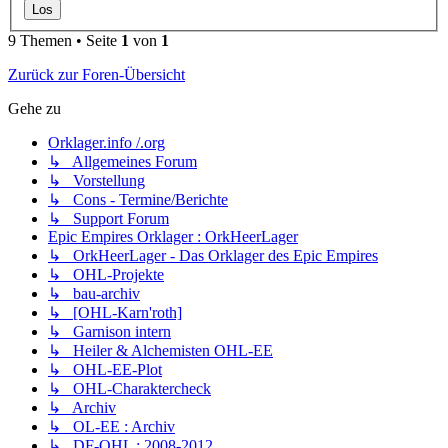
9 Themen • Seite
1
von
1
Zurück zur Foren-Übersicht
Gehe zu
Orklager.info /.org
↳ Allgemeines Forum
↳ Vorstellung
↳ Cons - Termine/Berichte
↳ Support Forum
Epic Empires Orklager : OrkHeerLager
↳ OrkHeerLager - Das Orklager des Epic Empires
↳ OHL-Projekte
↳ bau-archiv
↳ [OHL-Karn'roth]
↳ Garnison intern
↳ Heiler & Alchemisten OHL-EE
↳ OHL-EE-Plot
↳ OHL-Charaktercheck
↳ Archiv
↳ OL-EE : Archiv
↳ DF-OHL : 2008-2012