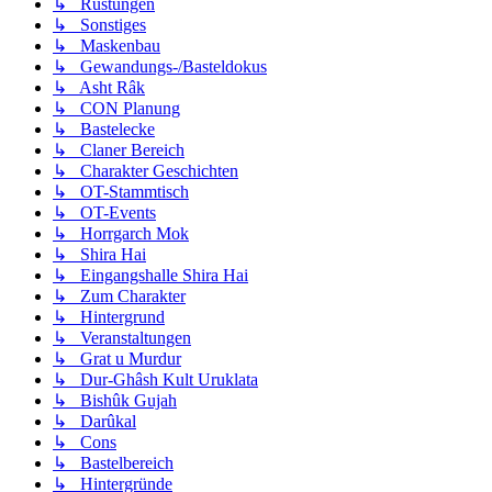
↳ Rüstungen
↳ Sonstiges
↳ Maskenbau
↳ Gewandungs-/Basteldokus
↳ Asht Râk
↳ CON Planung
↳ Bastelecke
↳ Claner Bereich
↳ Charakter Geschichten
↳ OT-Stammtisch
↳ OT-Events
↳ Horrgarch Mok
↳ Shira Hai
↳ Eingangshalle Shira Hai
↳ Zum Charakter
↳ Hintergrund
↳ Veranstaltungen
↳ Grat u Murdur
↳ Dur-Ghâsh Kult Uruklata
↳ Bishûk Gujah
↳ Darûkal
↳ Cons
↳ Bastelbereich
↳ Hintergründe