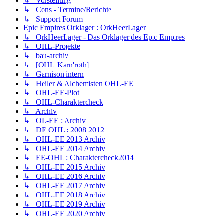
↳ Vorstellung
↳ Cons - Termine/Berichte
↳ Support Forum
Epic Empires Orklager : OrkHeerLager
↳ OrkHeerLager - Das Orklager des Epic Empires
↳ OHL-Projekte
↳ bau-archiv
↳ [OHL-Karn'roth]
↳ Garnison intern
↳ Heiler & Alchemisten OHL-EE
↳ OHL-EE-Plot
↳ OHL-Charaktercheck
↳ Archiv
↳ OL-EE : Archiv
↳ DF-OHL : 2008-2012
↳ OHL-EE 2013 Archiv
↳ OHL-EE 2014 Archiv
↳ EE-OHL : Charaktercheck2014
↳ OHL-EE 2015 Archiv
↳ OHL-EE 2016 Archiv
↳ OHL-EE 2017 Archiv
↳ OHL-EE 2018 Archiv
↳ OHL-EE 2019 Archiv
↳ OHL-EE 2020 Archiv