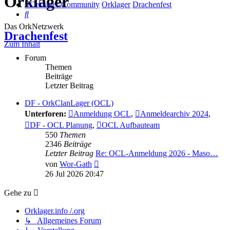
Orklager
Orklager-Community
Orklager
Drachenfest
Suche
Das OrkNetzwerk
Drachenfest
Zum Inhalt
Forum
Themen
Beiträge
Letzter Beitrag
DF - OrkClanLager (OCL)
Unterforen:
Anmeldung OCL
,
Anmeldearchiv 2024
,
DF - OCL Planung
,
OCL Aufbauteam
550
Themen
2346
Beiträge
Letzter Beitrag
Re: OCL-Anmeldung 2026 - Maso…
Neuester
von
Wor-Gath
Beitrag
26 Jul 2026 20:47
Gehe zu
Orklager.info /.org
↳ Allgemeines Forum