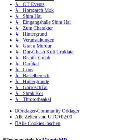
↳ OT-Events
↳ Horrgarch Mok
↳ Shira Hai
↳ Eingangshalle Shira Hai
↳ Zum Charakter
↳ Hintergrund
↳ Veranstaltungen
↳ Grat u Murdur
↳ Dur-Ghâsh Kult Uruklata
↳ Bishûk Gujah
↳ Darûkal
↳ Cons
↳ Bastelbereich
↳ Hintergründe
↳ GorroschTai
↳ Shrak'Kor
↳ Thrororbaakal
Orklager-Community
Orklager
Alle Zeiten sind
UTC+02:00
Alle Cookies löschen
*
Hexagon style by
MannixMD