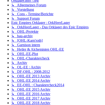
Orklager.info /.org
↳ Allgemeines Forum
↳ Vorstellung
↳ Cons - Termine/Berichte
↳ Support Forum
Epic Empires Orklager : OrkHeerLager
↳ OrkHeerLager - Das Orklager des Epic Empires
↳ OHL-Projekte
↳ bau-archiv
↳ [OHL-Karn'roth]
↳ Garnison intern
↳ Heiler & Alchemisten OHL-EE
↳ OHL-EE-Plot
↳ OHL-Charaktercheck
↳ Archiv
↳ OL-EE : Archiv
↳ DF-OHL : 2008-2012
↳ OHL-EE 2013 Archiv
↳ OHL-EE 2014 Archiv
↳ EE-OHL : Charaktercheck2014
↳ OHL-EE 2015 Archiv
↳ OHL-EE 2016 Archiv
↳ OHL-EE 2017 Archiv
↳ OHL-EE 2018 Archiv