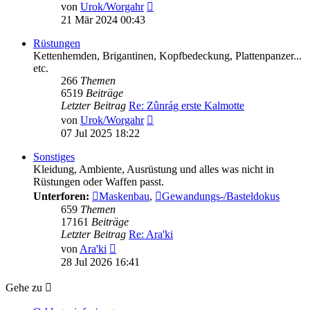
Neuester
von
Urok/Worgahr
Beitrag
21 Mär 2024 00:43
Rüstungen
Kettenhemden, Brigantinen, Kopfbedeckung, Plattenpanzer...
etc.
266
Themen
6519
Beiträge
Letzter Beitrag
Re: Zûnrág erste Kalmotte
Neuester
von
Urok/Worgahr
Beitrag
07 Jul 2025 18:22
Sonstiges
Kleidung, Ambiente, Ausrüstung und alles was nicht in
Rüstungen oder Waffen passt.
Unterforen:
Maskenbau
,
Gewandungs-/Basteldokus
659
Themen
17161
Beiträge
Letzter Beitrag
Re: Ara'ki
Neuester
von
Ara'ki
Beitrag
28 Jul 2026 16:41
Gehe zu