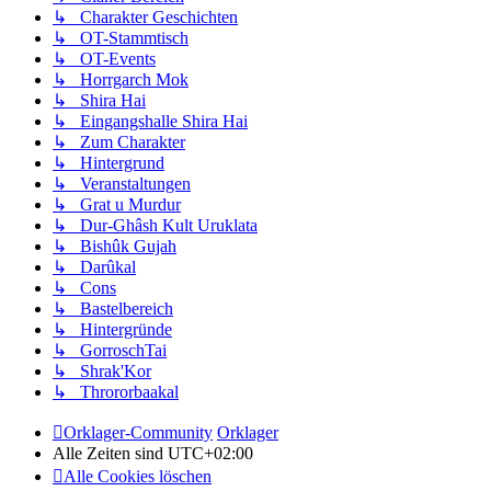
↳ Charakter Geschichten
↳ OT-Stammtisch
↳ OT-Events
↳ Horrgarch Mok
↳ Shira Hai
↳ Eingangshalle Shira Hai
↳ Zum Charakter
↳ Hintergrund
↳ Veranstaltungen
↳ Grat u Murdur
↳ Dur-Ghâsh Kult Uruklata
↳ Bishûk Gujah
↳ Darûkal
↳ Cons
↳ Bastelbereich
↳ Hintergründe
↳ GorroschTai
↳ Shrak'Kor
↳ Thrororbaakal
Orklager-Community
Orklager
Alle Zeiten sind
UTC+02:00
Alle Cookies löschen