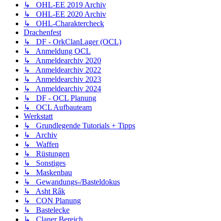
↳ OHL-EE 2019 Archiv
↳ OHL-EE 2020 Archiv
↳ OHL-Charaktercheck
Drachenfest
↳ DF - OrkClanLager (OCL)
↳ Anmeldung OCL
↳ Anmeldearchiv 2020
↳ Anmeldearchiv 2022
↳ Anmeldearchiv 2023
↳ Anmeldearchiv 2024
↳ DF - OCL Planung
↳ OCL Aufbauteam
Werkstatt
↳ Grundlegende Tutorials + Tipps
↳ Archiv
↳ Waffen
↳ Rüstungen
↳ Sonstiges
↳ Maskenbau
↳ Gewandungs-/Basteldokus
↳ Asht Râk
↳ CON Planung
↳ Bastelecke
↳ Claner Bereich