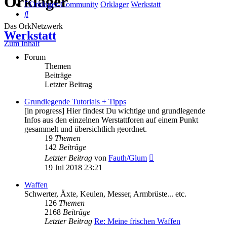
Orklager
Orklager-Community
Orklager
Werkstatt
Suche
Das OrkNetzwerk
Werkstatt
Zum Inhalt
Forum
Themen
Beiträge
Letzter Beitrag
Grundlegende Tutorials + Tipps
[in progress] Hier findest Du wichtige und grundlegende
Infos aus den einzelnen Werstattforen auf einem Punkt
gesammelt und übersichtlich geordnet.
19
Themen
142
Beiträge
Neuester
Letzter Beitrag
von
Fauth/Glum
Beitrag
19 Jul 2018 23:21
Waffen
Schwerter, Äxte, Keulen, Messer, Armbrüste... etc.
126
Themen
2168
Beiträge
Letzter Beitrag
Re: Meine frischen Waffen