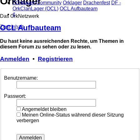
Orklager
Orklager-Community
Orklager
Drachenfest
DF -
OrkClanLager (OCL)
OCL Aufbauteam
Suche
Das OrkNetzwerk
OCL Aufbauteam
Zum Inhalt
Du hast keine ausreichenden Rechte, um Themen in
diesem Forum zu sehen oder zu lesen.
Anmelden
•
Registrieren
Benutzername:
Passwort:
Angemeldet bleiben
Meinen Online-Status während dieser Sitzung
verbergen