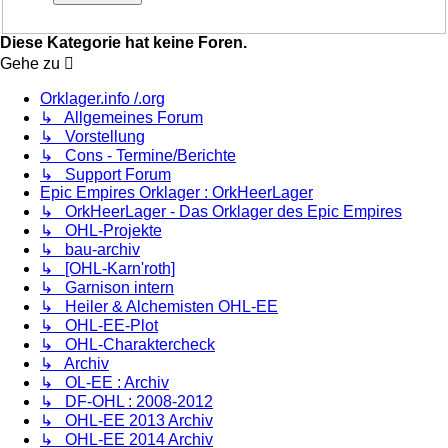
Diese Kategorie hat keine Foren.
Gehe zu
Orklager.info /.org
↳ Allgemeines Forum
↳ Vorstellung
↳ Cons - Termine/Berichte
↳ Support Forum
Epic Empires Orklager : OrkHeerLager
↳ OrkHeerLager - Das Orklager des Epic Empires
↳ OHL-Projekte
↳ bau-archiv
↳ [OHL-Karn'roth]
↳ Garnison intern
↳ Heiler & Alchemisten OHL-EE
↳ OHL-EE-Plot
↳ OHL-Charaktercheck
↳ Archiv
↳ OL-EE : Archiv
↳ DF-OHL : 2008-2012
↳ OHL-EE 2013 Archiv
↳ OHL-EE 2014 Archiv