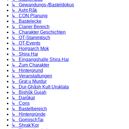
↳ Gewandungs-/Basteldokus
↳ Asht Râk
↳ CON Planung
↳ Bastelecke
↳ Claner Bereich
↳ Charakter Geschichten
↳ OT-Stammtisch
↳ OT-Events
↳ Horrgarch Mok
↳ Shira Hai
↳ Eingangshalle Shira Hai
↳ Zum Charakter
↳ Hintergrund
↳ Veranstaltungen
↳ Grat u Murdur
↳ Dur-Ghâsh Kult Uruklata
↳ Bishûk Gujah
↳ Darûkal
↳ Cons
↳ Bastelbereich
↳ Hintergründe
↳ GorroschTai
↳ Shrak'Kor