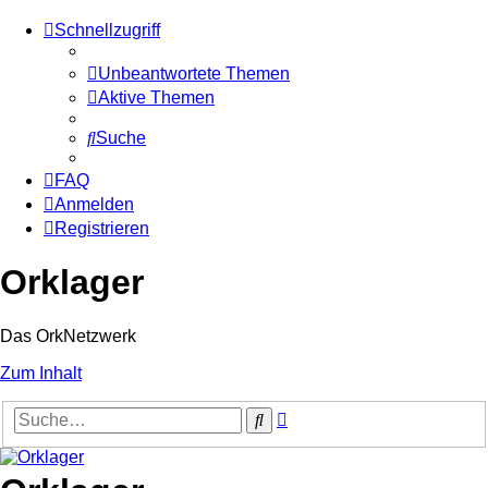
Schnellzugriff
Unbeantwortete Themen
Aktive Themen
Suche
FAQ
Anmelden
Registrieren
Orklager
Das OrkNetzwerk
Zum Inhalt
Erweiterte
Suche
Suche