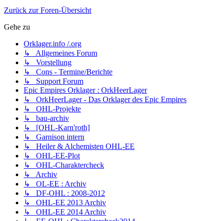
Zurück zur Foren-Übersicht
Gehe zu
Orklager.info /.org
↳ Allgemeines Forum
↳ Vorstellung
↳ Cons - Termine/Berichte
↳ Support Forum
Epic Empires Orklager : OrkHeerLager
↳ OrkHeerLager - Das Orklager des Epic Empires
↳ OHL-Projekte
↳ bau-archiv
↳ [OHL-Karn'roth]
↳ Garnison intern
↳ Heiler & Alchemisten OHL-EE
↳ OHL-EE-Plot
↳ OHL-Charaktercheck
↳ Archiv
↳ OL-EE : Archiv
↳ DF-OHL : 2008-2012
↳ OHL-EE 2013 Archiv
↳ OHL-EE 2014 Archiv