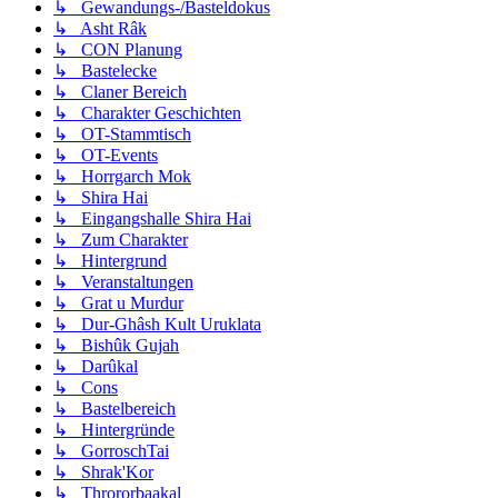
↳ Gewandungs-/Basteldokus
↳ Asht Râk
↳ CON Planung
↳ Bastelecke
↳ Claner Bereich
↳ Charakter Geschichten
↳ OT-Stammtisch
↳ OT-Events
↳ Horrgarch Mok
↳ Shira Hai
↳ Eingangshalle Shira Hai
↳ Zum Charakter
↳ Hintergrund
↳ Veranstaltungen
↳ Grat u Murdur
↳ Dur-Ghâsh Kult Uruklata
↳ Bishûk Gujah
↳ Darûkal
↳ Cons
↳ Bastelbereich
↳ Hintergründe
↳ GorroschTai
↳ Shrak'Kor
↳ Thrororbaakal