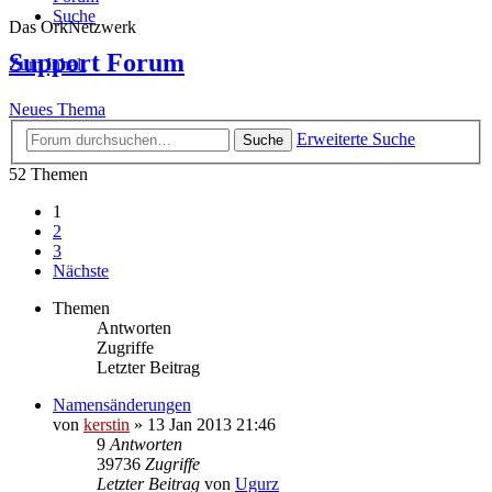
Suche
Das OrkNetzwerk
Support Forum
Zum Inhalt
Neues Thema
Erweiterte Suche
Suche
52 Themen
1
2
3
Nächste
Themen
Antworten
Zugriffe
Letzter Beitrag
Namensänderungen
von
kerstin
»
13 Jan 2013 21:46
9
Antworten
39736
Zugriffe
Letzter Beitrag
von
Ugurz