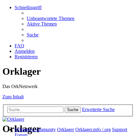
Schnellzugriff
Unbeantwortete Themen
Aktive Themen
Suche
FAQ
Anmelden
Registrieren
Orklager
Das OrkNetzwerk
Zum Inhalt
Erweiterte Suche
Suche
Orklager
Orklager-Community
Orklager
Orklager.info /.org
Support
Forum