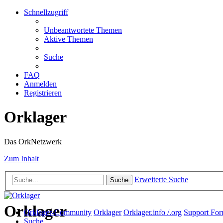
Schnellzugriff
Unbeantwortete Themen
Aktive Themen
Suche
FAQ
Anmelden
Registrieren
Orklager
Das OrkNetzwerk
Zum Inhalt
Erweiterte Suche
Suche
Orklager
Orklager-Community
Orklager
Orklager.info /.org
Support Fo
Suche