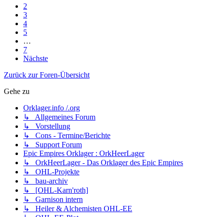
2
3
4
5
…
7
Nächste
Zurück zur Foren-Übersicht
Gehe zu
Orklager.info /.org
↳ Allgemeines Forum
↳ Vorstellung
↳ Cons - Termine/Berichte
↳ Support Forum
Epic Empires Orklager : OrkHeerLager
↳ OrkHeerLager - Das Orklager des Epic Empires
↳ OHL-Projekte
↳ bau-archiv
↳ [OHL-Karn'roth]
↳ Garnison intern
↳ Heiler & Alchemisten OHL-EE