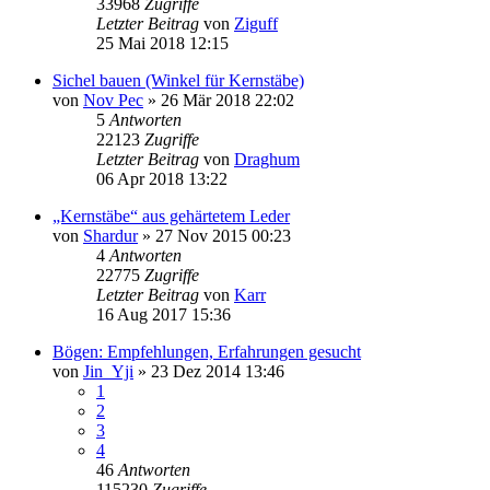
33968
Zugriffe
Letzter Beitrag
von
Ziguff
25 Mai 2018 12:15
Sichel bauen (Winkel für Kernstäbe)
von
Nov Pec
»
26 Mär 2018 22:02
5
Antworten
22123
Zugriffe
Letzter Beitrag
von
Draghum
06 Apr 2018 13:22
„Kernstäbe“ aus gehärtetem Leder
von
Shardur
»
27 Nov 2015 00:23
4
Antworten
22775
Zugriffe
Letzter Beitrag
von
Karr
16 Aug 2017 15:36
Bögen: Empfehlungen, Erfahrungen gesucht
von
Jin_Yji
»
23 Dez 2014 13:46
1
2
3
4
46
Antworten
115230
Zugriffe