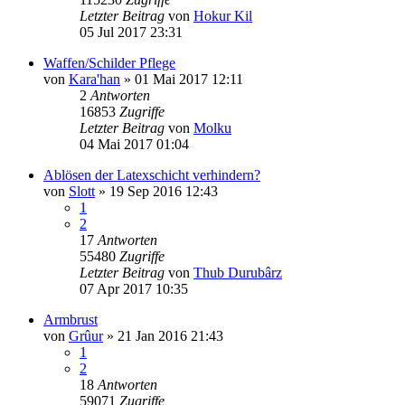
Letzter Beitrag
von
Hokur Kil
05 Jul 2017 23:31
Waffen/Schilder Pflege
von
Kara'han
»
01 Mai 2017 12:11
2
Antworten
16853
Zugriffe
Letzter Beitrag
von
Molku
04 Mai 2017 01:04
Ablösen der Latexschicht verhindern?
von
Slott
»
19 Sep 2016 12:43
1
2
17
Antworten
55480
Zugriffe
Letzter Beitrag
von
Thub Durubârz
07 Apr 2017 10:35
Armbrust
von
Grûur
»
21 Jan 2016 21:43
1
2
18
Antworten
59071
Zugriffe