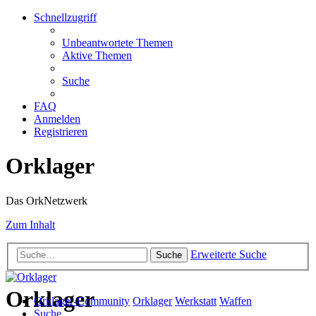
Schnellzugriff
Unbeantwortete Themen
Aktive Themen
Suche
FAQ
Anmelden
Registrieren
Orklager
Das OrkNetzwerk
Zum Inhalt
Erweiterte Suche
Suche
Orklager
Orklager-Community
Orklager
Werkstatt
Waffen
Suche