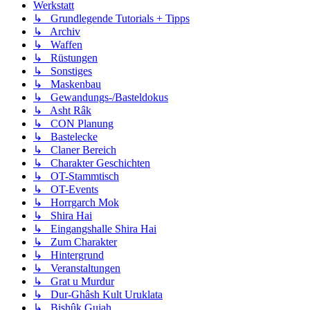
Werkstatt
↳ Grundlegende Tutorials + Tipps
↳ Archiv
↳ Waffen
↳ Rüstungen
↳ Sonstiges
↳ Maskenbau
↳ Gewandungs-/Basteldokus
↳ Asht Râk
↳ CON Planung
↳ Bastelecke
↳ Claner Bereich
↳ Charakter Geschichten
↳ OT-Stammtisch
↳ OT-Events
↳ Horrgarch Mok
↳ Shira Hai
↳ Eingangshalle Shira Hai
↳ Zum Charakter
↳ Hintergrund
↳ Veranstaltungen
↳ Grat u Murdur
↳ Dur-Ghâsh Kult Uruklata
↳ Bishûk Gujah