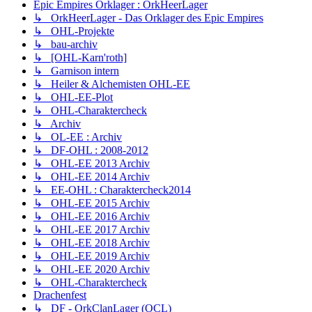
Epic Empires Orklager : OrkHeerLager
↳ OrkHeerLager - Das Orklager des Epic Empires
↳ OHL-Projekte
↳ bau-archiv
↳ [OHL-Karn'roth]
↳ Garnison intern
↳ Heiler & Alchemisten OHL-EE
↳ OHL-EE-Plot
↳ OHL-Charaktercheck
↳ Archiv
↳ OL-EE : Archiv
↳ DF-OHL : 2008-2012
↳ OHL-EE 2013 Archiv
↳ OHL-EE 2014 Archiv
↳ EE-OHL : Charaktercheck2014
↳ OHL-EE 2015 Archiv
↳ OHL-EE 2016 Archiv
↳ OHL-EE 2017 Archiv
↳ OHL-EE 2018 Archiv
↳ OHL-EE 2019 Archiv
↳ OHL-EE 2020 Archiv
↳ OHL-Charaktercheck
Drachenfest
↳ DF - OrkClanLager (OCL)