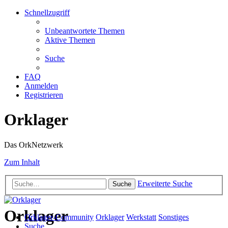
Schnellzugriff
Unbeantwortete Themen
Aktive Themen
Suche
FAQ
Anmelden
Registrieren
Orklager
Das OrkNetzwerk
Zum Inhalt
Erweiterte Suche
Suche
Orklager
Orklager-Community
Orklager
Werkstatt
Sonstiges
Suche