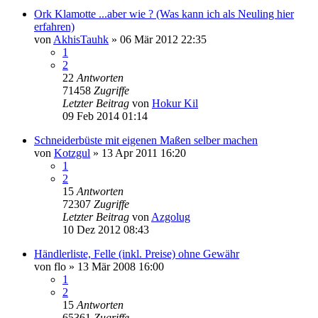
Ork Klamotte ...aber wie ? (Was kann ich als Neuling hier
erfahren)
von
AkhisTauhk
»
06 Mär 2012 22:35
1
2
22
Antworten
71458
Zugriffe
Letzter Beitrag
von
Hokur Kil
09 Feb 2014 01:14
Schneiderbüste mit eigenen Maßen selber machen
von
Kotzgul
»
13 Apr 2011 16:20
1
2
15
Antworten
72307
Zugriffe
Letzter Beitrag
von
Azgolug
10 Dez 2012 08:43
Händlerliste, Felle (inkl. Preise) ohne Gewähr
von
flo
»
13 Mär 2008 16:00
1
2
15
Antworten
65361
Zugriffe