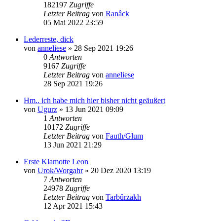
182197
Zugriffe
Letzter Beitrag
von
Ranâck
05 Mai 2022 23:59
Lederreste, dick
von
anneliese
»
28 Sep 2021 19:26
0
Antworten
9167
Zugriffe
Letzter Beitrag
von
anneliese
28 Sep 2021 19:26
Hm.. ich habe mich hier bisher nicht geäußert
von
Ugurz
»
13 Jun 2021 09:09
1
Antworten
10172
Zugriffe
Letzter Beitrag
von
Fauth/Glum
13 Jun 2021 21:29
Erste Klamotte Leon
von
Urok/Worgahr
»
20 Dez 2020 13:19
7
Antworten
24978
Zugriffe
Letzter Beitrag
von
Tarbûrzakh
12 Apr 2021 15:43