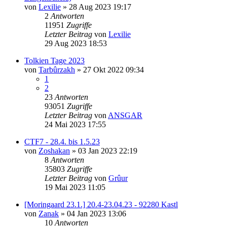
von
Lexilie
»
28 Aug 2023 19:17
2
Antworten
11951
Zugriffe
Letzter Beitrag
von
Lexilie
29 Aug 2023 18:53
Tolkien Tage 2023
von
Tarbûrzakh
»
27 Okt 2022 09:34
1
2
23
Antworten
93051
Zugriffe
Letzter Beitrag
von
ANSGAR
24 Mai 2023 17:55
CTF7 - 28.4. bis 1.5.23
von
Zoshakan
»
03 Jan 2023 22:19
8
Antworten
35803
Zugriffe
Letzter Beitrag
von
Grûur
19 Mai 2023 11:05
[Moringaard 23.1.] 20.4-23.04.23 - 92280 Kastl
von
Zanak
»
04 Jan 2023 13:06
10
Antworten