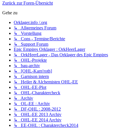
Zurück zur Foren-Übersicht
Gehe zu
Orklager.info /.org
↳ Allgemeines Forum
↳ Vorstellung
↳ Cons - Termine/Berichte
↳ Support Forum
Epic Empires Orklager : OrkHeerLager
↳ OrkHeerLager - Das Orklager des Epic Empires
↳ OHL-Projekte
↳ bau-archiv
↳ [OHL-Karn'roth]
↳ Garnison intern
↳ Heiler & Alchemisten OHL-EE
↳ OHL-EE-Plot
↳ OHL-Charaktercheck
↳ Archiv
↳ OL-EE : Archiv
↳ DF-OHL : 2008-2012
↳ OHL-EE 2013 Archiv
↳ OHL-EE 2014 Archiv
↳ EE-OHL : Charaktercheck2014