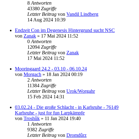
8
Antworten
43380
Zugriffe
Letzter Beitrag
von
Vandil Lindberg
14 Aug 2024 10:39
Endzeit Con im Degenesis Hintergrund sucht NSC
von
Zanak
»
17 Mai 2024 11:52
0
Antworten
12094
Zugriffe
Letzter Beitrag
von
Zanak
17 Mai 2024 11:52
Mooringaard 24.2 - 03.10 - 06.10.24
von
Morgach
»
18 Jan 2024 00:19
2
Antworten
11384
Zugriffe
Letzter Beitrag
von
Urok/Worgahr
15 Feb 2024 14:31
03.02.24 - Die große Schlacht - in Karlsruhe - 76149
Karlsruhe - just for fun Larpkämpfe
von
Troshûk
»
11 Jan 2024 19:40
1
Antworten
9382
Zugriffe
Letzter Beitrag
von
Dromdûrz