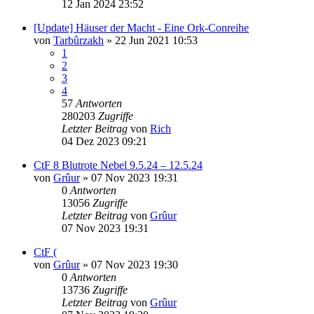
12 Jan 2024 23:52
[Update] Häuser der Macht - Eine Ork-Conreihe
von
Tarbûrzakh
»
22 Jun 2021 10:53
1
2
3
4
57
Antworten
280203
Zugriffe
Letzter Beitrag
von
Rich
04 Dez 2023 09:21
CtF 8 Blutrote Nebel 9.5.24 – 12.5.24
von
Grûur
»
07 Nov 2023 19:31
0
Antworten
13056
Zugriffe
Letzter Beitrag
von
Grûur
07 Nov 2023 19:31
CtF (
von
Grûur
»
07 Nov 2023 19:30
0
Antworten
13736
Zugriffe
Letzter Beitrag
von
Grûur