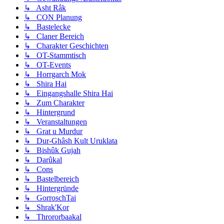
↳ Asht Râk
↳ CON Planung
↳ Bastelecke
↳ Claner Bereich
↳ Charakter Geschichten
↳ OT-Stammtisch
↳ OT-Events
↳ Horrgarch Mok
↳ Shira Hai
↳ Eingangshalle Shira Hai
↳ Zum Charakter
↳ Hintergrund
↳ Veranstaltungen
↳ Grat u Murdur
↳ Dur-Ghâsh Kult Uruklata
↳ Bishûk Gujah
↳ Darûkal
↳ Cons
↳ Bastelbereich
↳ Hintergründe
↳ GorroschTai
↳ Shrak'Kor
↳ Thrororbaakal