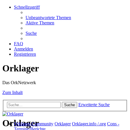
Schnellzugriff
Unbeantwortete Themen
Aktive Themen
Suche
FAQ
Anmelden
Registrieren
Orklager
Das OrkNetzwerk
Zum Inhalt
Erweiterte Suche
Suche
Orklager
Orklager-Community
Orklager
Orklager.info /.org
Cons -
Termine/Berichte