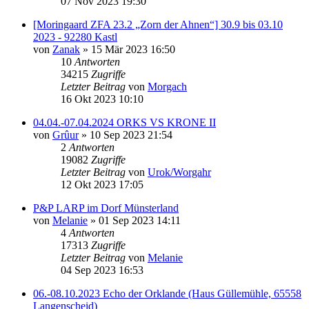
07 Nov 2023 19:30
[Moringaard ZFA 23.2 „Zorn der Ahnen“] 30.9 bis 03.10
2023 - 92280 Kastl
von
Zanak
»
15 Mär 2023 16:50
10
Antworten
34215
Zugriffe
Letzter Beitrag
von
Morgach
16 Okt 2023 10:10
04.04.-07.04.2024 ORKS VS KRONE II
von
Grûur
»
10 Sep 2023 21:54
2
Antworten
19082
Zugriffe
Letzter Beitrag
von
Urok/Worgahr
12 Okt 2023 17:05
P&P LARP im Dorf Münsterland
von
Melanie
»
01 Sep 2023 14:11
4
Antworten
17313
Zugriffe
Letzter Beitrag
von
Melanie
04 Sep 2023 16:53
06.-08.10.2023 Echo der Orklande (Haus Güllemühle, 65558
Langenscheid)