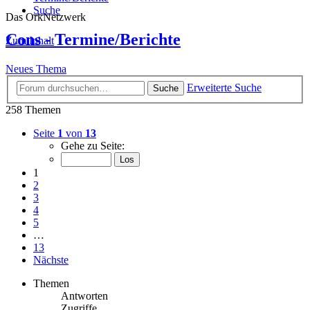
Suche
Das OrkNetzwerk
Cons - Termine/Berichte
Zum Inhalt
Neues Thema
Erweiterte Suche
Suche
258 Themen
Seite
1
von
13
Gehe zu Seite:
1
2
3
4
5
…
13
Nächste
Themen
Antworten
Zugriffe