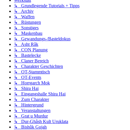
Werkstatt
↳ Grundlegende Tutorials + Tipps
↳ Archiv
↳ Waffen
↳ Rüstungen
↳ Sonstiges
↳ Maskenbau
↳ Gewandungs-/Basteldokus
↳ Asht Râk
↳ CON Planung
↳ Bastelecke
↳ Claner Bereich
↳ Charakter Geschichten
↳ OT-Stammtisch
↳ OT-Events
↳ Horrgarch Mok
↳ Shira Hai
↳ Eingangshalle Shira Hai
↳ Zum Charakter
↳ Hintergrund
↳ Veranstaltungen
↳ Grat u Murdur
↳ Dur-Ghâsh Kult Uruklata
↳ Bishûk Gujah