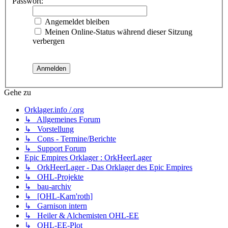
Passwort:
Angemeldet bleiben
Meinen Online-Status während dieser Sitzung
verbergen
Gehe zu
Orklager.info /.org
↳ Allgemeines Forum
↳ Vorstellung
↳ Cons - Termine/Berichte
↳ Support Forum
Epic Empires Orklager : OrkHeerLager
↳ OrkHeerLager - Das Orklager des Epic Empires
↳ OHL-Projekte
↳ bau-archiv
↳ [OHL-Karn'roth]
↳ Garnison intern
↳ Heiler & Alchemisten OHL-EE
↳ OHL-EE-Plot