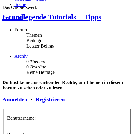
Suche
Das OrkNetzwerk
Grundlegende Tutorials + Tipps
Zum Inhalt
Forum
Themen
Beiträge
Letzter Beitrag
Archiv
0
Themen
0
Beiträge
Keine Beiträge
Du hast keine ausreichenden Rechte, um Themen in diesem
Forum zu sehen oder zu lesen.
Anmelden
•
Registrieren
Benutzername: