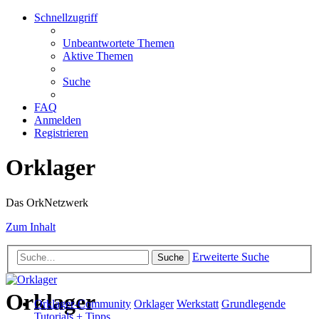
Schnellzugriff
Unbeantwortete Themen
Aktive Themen
Suche
FAQ
Anmelden
Registrieren
Orklager
Das OrkNetzwerk
Zum Inhalt
Erweiterte Suche
Suche
Orklager
Orklager-Community
Orklager
Werkstatt
Grundlegende
Tutorials + Tipps