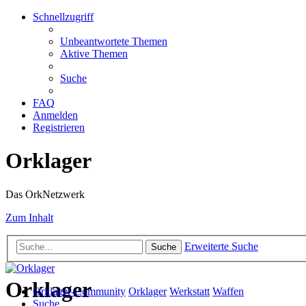
Schnellzugriff
Unbeantwortete Themen
Aktive Themen
Suche
FAQ
Anmelden
Registrieren
Orklager
Das OrkNetzwerk
Zum Inhalt
Erweiterte Suche
Suche
Orklager
Orklager-Community
Orklager
Werkstatt
Waffen
Suche