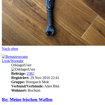
Nach oben
Urok/Worgahr
OrklagerUser
Beiträge:
2382
Registriert:
29 Nov 2010 22:41
Gruppe:
Horrgarch Mok
Verbund/Verbünde:
Altes Blut
Wohnort:
Bochum
Re: Meine frischen Waffen