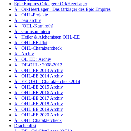
Epic Empires Orklager : OrkHeerLager
↳ OrkHeerLager - Das Orklager des Epic Empires
↳ OHL-Projekte
↳ bau-archiv
↳ [OHL-Karn'roth]
↳ Garnison intern
↳ Heiler & Alchemisten OHL-EE
↳ OHL-EE-Plot
↳ OHL-Charaktercheck
↳ Archiv
↳ OL-EE : Archiv
↳ DF-OHL : 2008-2012
↳ OHL-EE 2013 Archiv
↳ OHL-EE 2014 Archiv
↳ EE-OHL : Charaktercheck2014
↳ OHL-EE 2015 Archiv
↳ OHL-EE 2016 Archiv
↳ OHL-EE 2017 Archiv
↳ OHL-EE 2018 Archiv
↳ OHL-EE 2019 Archiv
↳ OHL-EE 2020 Archiv
↳ OHL-Charaktercheck
Drachenfest