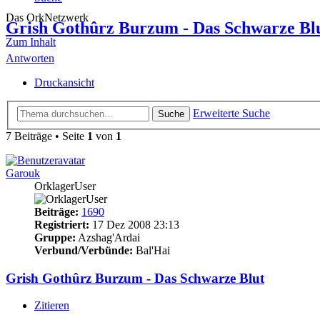
Das OrkNetzwerk
Grish Gothûrz Burzum - Das Schwarze Bl
Zum Inhalt
Antworten
Druckansicht
Erweiterte Suche
Suche
7 Beiträge • Seite
1
von
1
Garouk
OrklagerUser
Beiträge:
1690
Registriert:
17 Dez 2008 23:13
Gruppe:
Azshag'Ardai
Verbund/Verbünde:
Bal'Hai
Grish Gothûrz Burzum - Das Schwarze Blut
Zitieren