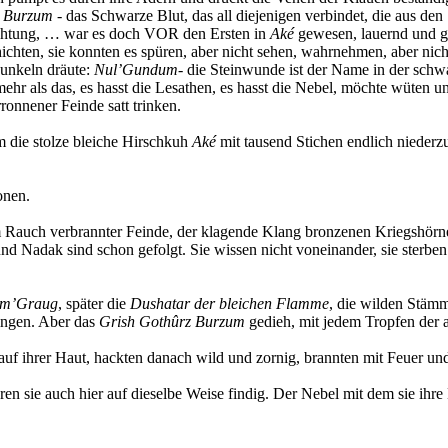
z Burzum
- das Schwarze Blut, das all diejenigen verbindet, die aus de
rachtung, … war es doch VOR den Ersten in
Aké
gewesen, lauernd und ge
ten, sie konnten es spüren, aber nicht sehen, wahrnehmen, aber nicht
Dunkeln dräute:
Nul’Gundum
- die Steinwunde ist der Name in der schwa
 mehr als das, es hasst die Lesathen, es hasst die Nebel, möchte wüten u
ronnener Feinde satt trinken.
m die stolze bleiche Hirschkuh
Aké
mit tausend Stichen endlich niederz
onen.
 Rauch verbrannter Feinde, der klagende Klang bronzenen Kriegshörn
d Nadak sind schon gefolgt. Sie wissen nicht voneinander, sie sterben d
um’Graug
, später die
Dushatar der bleichen Flamme
, die wilden Stäm
gingen. Aber das
Grish Gothûrz Burzum
gedieh, mit jedem Tropfen der 
auf ihrer Haut, hackten danach wild und zornig, brannten mit Feuer un
n sie auch hier auf dieselbe Weise findig. Der Nebel mit dem sie ihre