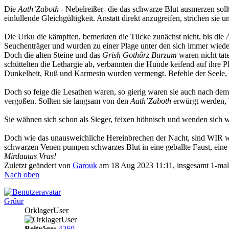
Die
Aath’Zaboth
- Nebelreißer- die das schwarze Blut ausmerzen sol
einlullende Gleichgültigkeit. Anstatt direkt anzugreifen, strichen sie 
Die Urku die kämpften, bemerkten die Tücke zunächst nicht, bis die
Seuchenträger und wurden zu einer Plage unter den sich immer wie
Doch die alten Steine und das
Grish Gothûrz Burzum
waren nicht tat
schüttelten die Lethargie ab, verbannten die Hunde keifend auf ihre 
Dunkelheit, Ruß und Karmesin wurden vermengt. Befehle der Seele, 
Doch so feige die Lesathen waren, so gierig waren sie auch nach dem 
vergoßen. Sollten sie langsam von den
Aath’Zaboth
erwürgt werden, 
Sie wähnen sich schon als Sieger, feixen höhnisch und wenden sich w
Doch wie das unausweichliche Hereinbrechen der Nacht, sind WIR 
schwarzen Venen pumpen schwarzes Blut in eine geballte Faust, eine K
Mirdautas Vras!
Zuletzt geändert von
Garouk
am 18 Aug 2023 11:11, insgesamt 1-mal
Nach oben
Grûur
OrklagerUser
Beiträge:
4260