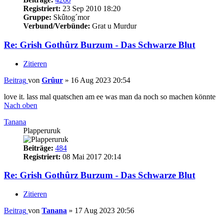
Registriert:
23 Sep 2010 18:20
Gruppe:
Skûtog´mor
Verbund/Verbünde:
Grat u Murdur
Re: Grish Gothûrz Burzum - Das Schwarze Blut
Zitieren
Beitrag
von
Grûur
»
16 Aug 2023 20:54
love it. lass mal quatschen am ee was man da noch so machen könnt
Nach oben
Tanana
Plapperuruk
Beiträge:
484
Registriert:
08 Mai 2017 20:14
Re: Grish Gothûrz Burzum - Das Schwarze Blut
Zitieren
Beitrag
von
Tanana
»
17 Aug 2023 20:56