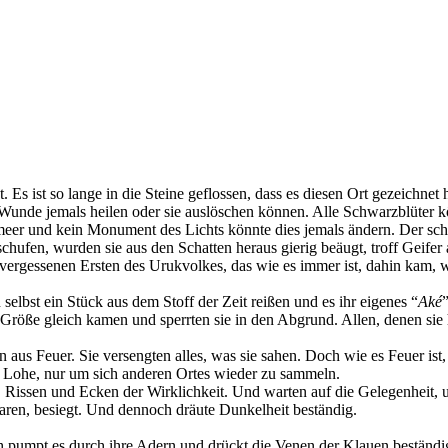
s ist so lange in die Steine geflossen, dass es diesen Ort gezeichnet 
 Wunde jemals heilen oder sie auslöschen können. Alle Schwarzblüter k
er und kein Monument des Lichts könnte dies jemals ändern. Der schw
schufen, wurden sie aus den Schatten heraus gierig beäugt, troff Geifer
t vergessenen Ersten des Urukvolkes, das wie es immer ist, dahin kam, 
selbst ein Stück aus dem Stoff der Zeit reißen und es ihr eigenes “
Aké
 Größe gleich kamen und sperrten sie in den Abgrund. Allen, denen sie
aus Feuer. Sie versengten alles, was sie sahen. Doch wie es Feuer ist, w
en Lohe, nur um sich anderen Ortes wieder zu sammeln.
 Rissen und Ecken der Wirklichkeit. Und warten auf die Gelegenheit, u
waren, besiegt. Und dennoch dräute Dunkelheit beständig.
äh pumpt es durch ihre Adern und drückt die Venen der Klauen beständ