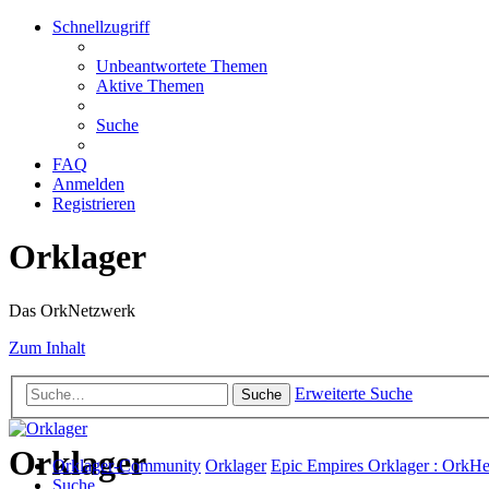
Schnellzugriff
Unbeantwortete Themen
Aktive Themen
Suche
FAQ
Anmelden
Registrieren
Orklager
Das OrkNetzwerk
Zum Inhalt
Erweiterte Suche
Suche
Orklager
Orklager-Community
Orklager
Epic Empires Orklager : OrkH
Suche