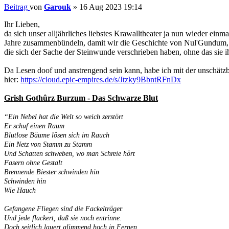
Beitrag
von
Garouk
»
16 Aug 2023 19:14
Ihr Lieben,
da sich unser alljährliches liebstes Krawalltheater ja nun wieder einm
Jahre zusammenbündeln, damit wir die Geschichte von Nul'Gundum, u
die sich der Sache der Steinwunde verschrieben haben, ohne das si
Da Lesen doof und anstrengend sein kann, habe ich mit der unschätz
hier:
https://cloud.epic-empires.de/s/Jtzky9BbntRFnDx
Grish Gothûrz Burzum - Das Schwarze Blut
“Ein Nebel hat die Welt so weich zerstört
Er schuf einen Raum
Blutlose Bäume lösen sich im Rauch
Ein Netz von Stamm zu Stamm
Und Schatten schweben, wo man Schreie hört
Fasern ohne Gestalt
Brennende Biester schwinden hin
Schwinden hin
Wie Hauch
Gefangene Fliegen sind die Fackelträger.
Und jede flackert, daß sie noch entrinne.
Doch seitlich lauert glimmend hoch in Fernen