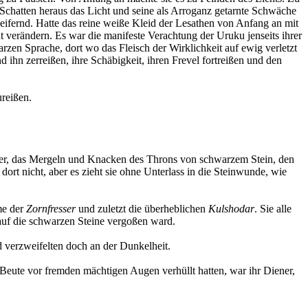
n Schatten heraus das Licht und seine als Arroganz getarnte Schwäche
ifernd. Hatte das reine weiße Kleid der Lesathen von Anfang an mit
 verändern. Es war die manifeste Verachtung der Uruku jenseits ihrer
rzen Sprache, dort wo das Fleisch der Wirklichkeit auf ewig verletzt
nd ihn zerreißen, ihre Schäbigkeit, ihren Frevel fortreißen und den
ureißen.
er, das Mergeln und Knacken des Throns von schwarzem Stein, den
ort nicht, aber es zieht sie ohne Unterlass in die Steinwunde, wie
me der
Zornfresser
und zuletzt die überheblichen
Kulshodar
. Sie alle
auf die schwarzen Steine vergoßen ward.
d verzweifelten doch an der Dunkelheit.
 Beute vor fremden mächtigen Augen verhüllt hatten, war ihr Diener,