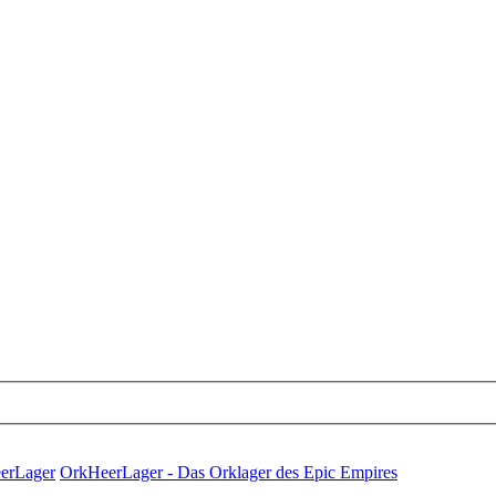
eerLager
OrkHeerLager - Das Orklager des Epic Empires