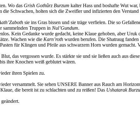
lten. Wo das
Grish Gothûrz Burzum
kalter Hass und boshafte Wut war, 
um die Schwachen, holten sich die Zweifler und infizierten den Verstand 
Aath’Zaboth
sie ins Gras bissen und sie träge verfielen. Die so Gefall
der sammelnden Truppen in
Nul’Gundum
.
enlos. Kein Gedanke wurde gedacht, keine Klaue gehoben, aber Uruk d
Plätze. Wachen wie die
Karn’roth
wurden berufen. Die Shatraug fanden 
Pasten für Klingen und Pfeile aus schwarzem Horn wurden gemacht. Vi
Blut, das vergossen wurde. Es stärkte sie und sie ließen auch aus die
bis ihre Knochen weiß geblutet wären.
ieder ihren Spielen zu.
wieder versammelt. Sie sehen UNSERE Banner aus Rauch am Horizont
laue, die bereit ist zu schlachten und zu reißen! Das
Ushatarak Burz
 geändert.