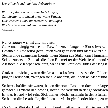
Der giftge Mond, die fette Nebelspinne.
Wir aber, die, verrucht, zum Tode taugen,
Zerschreiten knirschend diese wüste Pracht.
Und stechen stumm die weißen Elendsaugen
Wie Spieße in die aufgeschwollne Nacht.”
A. Lichtenstein
Nul Gundum
war, ist und wird sein.
Ganz unabhängig von seinen Bewohnern, solange ihr Blut schwarz ist. E
Lesathen als makellos geträumten Welt gefressen und nichts wird die
Steinwunde ausmerzen könnte. Kein Sturm aus Stahl, kein Flammenme
Schon zur ersten Zeit, als die alten Baumeister der Welt sie träumend 
Als noch alle Körper schliefen, war es die Kraft des Blutes der längs
Groß und mächtig waren die Lesath, so kraftvoll, dass sie den Göttern 
jungen Herrschaft, zwangen sie alle anderen, die ihnen an Macht und
So herrschaftlich sie waren, hatten die ersten Lesathen doch nur Augen 
gemacht. Er zischt und brodelt, kocht und verrinnt in der gnadenlos
Er war, ist und wird sein. Sich immer wieder sammeln in den Pfuhlen,
So hatten die Lesath alle, die ihnen an Macht gleich oder überlegen 
Grish
, das Blut der Uruku ist aus Dunkelheit gemacht. Finster und z