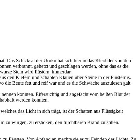
hat. Das Schicksal der Uruku hat sich hier in das Kleid der von den
önnen verbrannt, gehetzt und geschlagen werden, ohne das es die
arze Stein wird flüstern, immerdar.
 aus den Kiefern und schabten Klauen über Steine in der Finsternis.
wo die Beute fett und reif war und es die Schwäche auszulesen galt.
” nennen konnten. Eifersüchtig und angefacht vom heißen Blut der
 habhaft werden konnten.
elches das Licht in sich trägt, ist der Schatten aus Flüssigkeit
m zu würgen, zu ersticken, den furchtbaren Brand zu stillen.
ig zu Fäusten. Von Anfang an machte sie es zu Feinden des Lichts. Zu