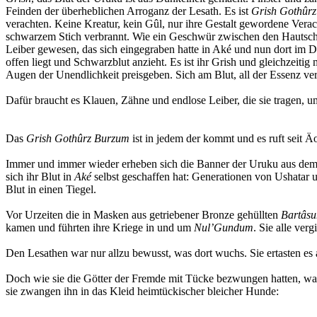
Feinden der überheblichen Arroganz der Lesath. Es ist
Grish Gothûr
verachten. Keine Kreatur, kein Gûl, nur ihre Gestalt gewordene Ve
schwarzem Stich verbrannt. Wie ein Geschwür zwischen den Hautschich
Leiber gewesen, das sich eingegraben hatte in Aké und nun dort im 
offen liegt und Schwarzblut anzieht. Es ist ihr Grish und gleichzeitig
Augen der Unendlichkeit preisgeben. Sich am Blut, all der Essenz ver
Dafür braucht es Klauen, Zähne und endlose Leiber, die sie tragen, u
Das
Grish Gothûrz Burzum
ist in jedem der kommt und es ruft seit Ä
Immer und immer wieder erheben sich die Banner der Uruku aus dem
sich ihr Blut in
Aké
selbst geschaffen hat: Generationen von Ushatar un
Blut in einen Tiegel.
Vor Urzeiten die in Masken aus getriebener Bronze gehüllten
Bartâs
kamen und führten ihre Kriege in und um
Nul’Gundum
. Sie alle ver
Den Lesathen war nur allzu bewusst, was dort wuchs. Sie ertasten es 
Doch wie sie die Götter der Fremde mit Tücke bezwungen hatten, ware
sie zwangen ihn in das Kleid heimtückischer bleicher Hunde: