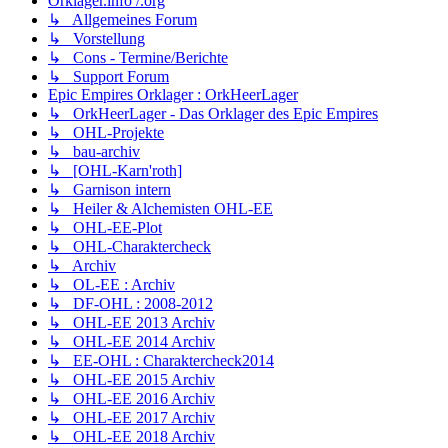
Orklager.info /.org
↳ Allgemeines Forum
↳ Vorstellung
↳ Cons - Termine/Berichte
↳ Support Forum
Epic Empires Orklager : OrkHeerLager
↳ OrkHeerLager - Das Orklager des Epic Empires
↳ OHL-Projekte
↳ bau-archiv
↳ [OHL-Karn'roth]
↳ Garnison intern
↳ Heiler & Alchemisten OHL-EE
↳ OHL-EE-Plot
↳ OHL-Charaktercheck
↳ Archiv
↳ OL-EE : Archiv
↳ DF-OHL : 2008-2012
↳ OHL-EE 2013 Archiv
↳ OHL-EE 2014 Archiv
↳ EE-OHL : Charaktercheck2014
↳ OHL-EE 2015 Archiv
↳ OHL-EE 2016 Archiv
↳ OHL-EE 2017 Archiv
↳ OHL-EE 2018 Archiv