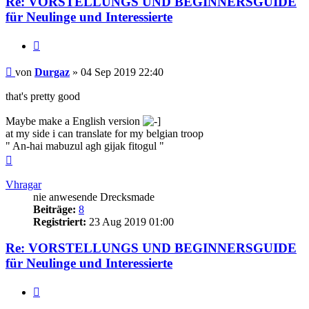
Re: VORSTELLUNGS UND BEGINNERSGUIDE
für Neulinge und Interessierte
Zitieren
Beitrag
von
Durgaz
»
04 Sep 2019 22:40
that's pretty good
Maybe make a English version
at my side i can translate for my belgian troop
" An-hai mabuzul agh gijak fitogul "
Nach
oben
Vhragar
nie anwesende Drecksmade
Beiträge:
8
Registriert:
23 Aug 2019 01:00
Re: VORSTELLUNGS UND BEGINNERSGUIDE
für Neulinge und Interessierte
Zitieren