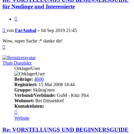
für Neulinge und Interessierte
Zitieren
Beitrag
von
FarAmbal
»
04 Sep 2019 21:45
Wow, super Sache :* danke dir!
Nach
oben
Thub Durubârz
OrklagerUser
Beiträge:
4600
Registriert:
15 Mai 2008 18:44
Gruppe:
Skûtog'mor
Verbund/Verbünde:
GuM - Kttz/ Plot
Wohnort:
Bei Düsseldorf
Kontaktdaten:
Kontaktdaten
von
Website
Thub
Durubârz
Re: VORSTELLUNGS UND BEGINNERSGUIDE