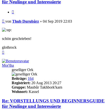
für Neulinge und Interessierte
Zitieren
Beitrag
von
Thub Durubârz
»
04 Sep 2019 22:03
schön geschrieben!
glothrock
Nach
oben
Mor'tha
geselliger Ork
Beiträge:
164
Registriert:
20 Aug 2013 20:27
Gruppe:
Maubûr Takhbork'karn
Wohnort:
Kassel
Re: VORSTELLUNGS UND BEGINNERSGUIDE
für Neulinge und Interessierte