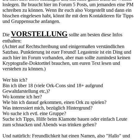
loslegen. Ihr braucht hier im Forum 5 Posts, um jemanden eine PM
schreiben zu können. Wenn ihr euch also Vorgestellt und dann ein
bisschen eingelesen habt, könnt ihr mit dem Kontaktieren für Tipps
und Gruppensuche anfangen.
VORSTELLUNG
Die
sollte am besten diese Infos
enthalten:
(Achtet auf Rechtschreibung und einigermaßen verständlichen
Satzbau. Punktierung ist euer Freund! Legastenie ist ein Ding und
auch hier im Forum vorhanden, aber man sollte zumindest keinen
Kryptografie-Doktortitel brauchen, um euren Text lesen und
verstehen zu können.)
Wer bin ich?
Bin ich über 18 (viele Ork-Cons sind 18+ aufgrund
Gewaltdarstellung etc,)?
Wo komme ich her?
Wie bin ich darauf gekommen, einen Ork zu spielen?
Was interessiert mich, bezüglich Hintergrund?
Wo suche ich evtl. eine Gruppe?
Suche ich Tipps, Hilfe beim Klamotte bauen oder einfach Leute
zum schnacken und Abends was trinken gehen?
Und natürlich: Freundlichkeit hat einen Namen, also "Hallo" und