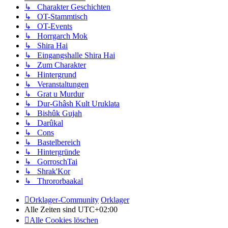
↳ Charakter Geschichten
↳ OT-Stammtisch
↳ OT-Events
↳ Horrgarch Mok
↳ Shira Hai
↳ Eingangshalle Shira Hai
↳ Zum Charakter
↳ Hintergrund
↳ Veranstaltungen
↳ Grat u Murdur
↳ Dur-Ghâsh Kult Uruklata
↳ Bishûk Gujah
↳ Darûkal
↳ Cons
↳ Bastelbereich
↳ Hintergründe
↳ GorroschTai
↳ Shrak'Kor
↳ Thrororbaakal
Orklager-Community
Orklager
Alle Zeiten sind
UTC+02:00
Alle Cookies löschen