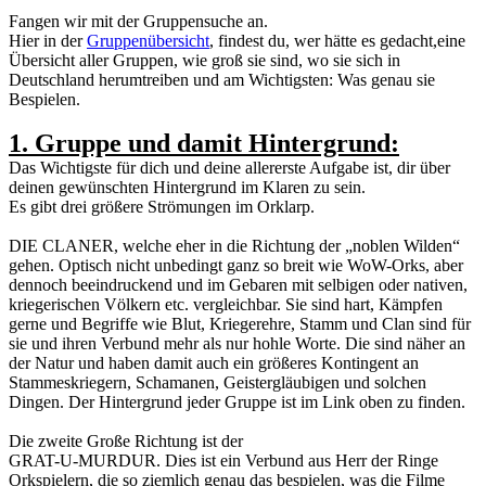
Fangen wir mit der Gruppensuche an.
Hier in der
Gruppenübersicht
, findest du, wer hätte es gedacht,eine
Übersicht aller Gruppen, wie groß sie sind, wo sie sich in
Deutschland herumtreiben und am Wichtigsten: Was genau sie
Bespielen.
1. Gruppe und damit Hintergrund:
Das Wichtigste für dich und deine allererste Aufgabe ist, dir über
deinen gewünschten Hintergrund im Klaren zu sein.
Es gibt drei größere Strömungen im Orklarp.
DIE CLANER, welche eher in die Richtung der „noblen Wilden“
gehen. Optisch nicht unbedingt ganz so breit wie WoW-Orks, aber
dennoch beeindruckend und im Gebaren mit selbigen oder nativen,
kriegerischen Völkern etc. vergleichbar. Sie sind hart, Kämpfen
gerne und Begriffe wie Blut, Kriegerehre, Stamm und Clan sind für
sie und ihren Verbund mehr als nur hohle Worte. Die sind näher an
der Natur und haben damit auch ein größeres Kontingent an
Stammeskriegern, Schamanen, Geistergläubigen und solchen
Dingen. Der Hintergrund jeder Gruppe ist im Link oben zu finden.
Die zweite Große Richtung ist der
GRAT-U-MURDUR. Dies ist ein Verbund aus Herr der Ringe
Orkspielern, die so ziemlich genau das bespielen, was die Filme