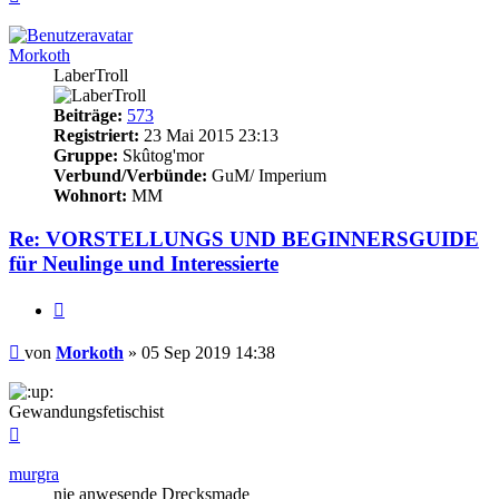
oben
Morkoth
LaberTroll
Beiträge:
573
Registriert:
23 Mai 2015 23:13
Gruppe:
Skûtog'mor
Verbund/Verbünde:
GuM/ Imperium
Wohnort:
MM
Re: VORSTELLUNGS UND BEGINNERSGUIDE
für Neulinge und Interessierte
Zitieren
Beitrag
von
Morkoth
»
05 Sep 2019 14:38
Gewandungsfetischist
Nach
oben
murgra
nie anwesende Drecksmade