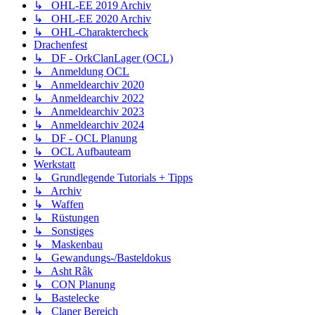
↳ OHL-EE 2019 Archiv
↳ OHL-EE 2020 Archiv
↳ OHL-Charaktercheck
Drachenfest
↳ DF - OrkClanLager (OCL)
↳ Anmeldung OCL
↳ Anmeldearchiv 2020
↳ Anmeldearchiv 2022
↳ Anmeldearchiv 2023
↳ Anmeldearchiv 2024
↳ DF - OCL Planung
↳ OCL Aufbauteam
Werkstatt
↳ Grundlegende Tutorials + Tipps
↳ Archiv
↳ Waffen
↳ Rüstungen
↳ Sonstiges
↳ Maskenbau
↳ Gewandungs-/Basteldokus
↳ Asht Râk
↳ CON Planung
↳ Bastelecke
↳ Claner Bereich