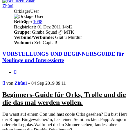
Zhûul
OrklagerUser
Beiträge:
1098
Registriert:
01 Dez 2011 14:42
Gruppe:
Gimba Squad @ MTK
Verbund/Verbünde:
Grat u Murdur
Wohnort:
Zeh Capital!
VORSTELLUNGS UND BEGINNERSGUIDE für
Neulinge und Interessierte
Zitieren
Beitrag
von
Zhûul
»
04 Sep 2019 09:11
Beginners-Guide für Orks, Trolle und die
die das mal werden wollen.
Du warst auf einem Con und hast coole Orks gesehen? Du bist Herr
der Ringe-Bingewatcher/in, hast einen Semi-nackten-Papp-Aragorn
oder ein Legolas-Waifu bei dir im Zimmer stehen, fandest aber
schon immer die Dunkle Seite besser?