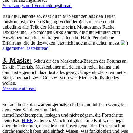
und Verranzungsthread:
Verratzungs und Verarbeitungsthread
Bau die Klamotte so, dass du in 90 Sekunden aus den Teilen
rauskommst, die den Klogang verhindern(das müssten nicht
unbedingt alle Teile der Klamotte sein). Montezumas Rache,
Dixiklos und 12 Schichten Orkklamotte, die fünf Minuten zum
Ausziehen brauchen vertragen sich nicht. Harte Persönliche
Erfahrung, die du deswegen jetzt nicht nochmal machen musst
allgemeiner Bastelthread
3. Maske:
Schau dir den Maskenbau-Bereich des Forums an.
Es gibt Tutorials, Maskenbauer mit denen du reden kannst und
damit ist eigentlich dazu fast alles gesagt. Ungebild.de ist ein netter
Start, aber nach zwei Cons wirst du was Eigenes Individuelles
wollen.
Maskenbauthread
So...ich hoffe, das war einigermaßen lesbar und hilft ein wenig bei
den ersten Schritten zum Ork.
Ärmel hochkrempeln, loslegen und nicht zögern, die Fortschritte
beim Bau
HIER
zu teilen. Manchmal gibts harte Kritik, das liegt
aber einfach daran, dass die alten Hasen genau den Prozess schon
durchgemacht haben und einfach wissen, was funktioniert und was