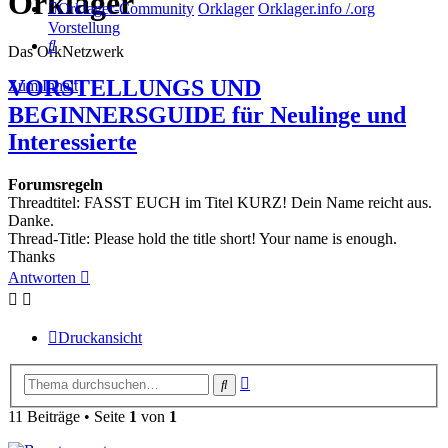
Orklager
Orklager-Community
Orklager
Orklager.info /.org
Vorstellung
Suche
Das OrkNetzwerk
VORSTELLUNGS UND
Zum Inhalt
BEGINNERSGUIDE für Neulinge und
Interessierte
Forumsregeln
Threadtitel: FASST EUCH im Titel KURZ! Dein Name reicht aus.
Danke.
Thread-Title: Please hold the title short! Your name is enough.
Thanks
Antworten
Druckansicht
Erweiterte
Suche
Suche
11 Beiträge • Seite
1
von
1