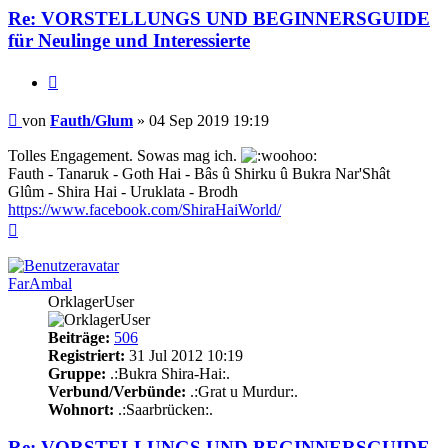
Re: VORSTELLUNGS UND BEGINNERSGUIDE
für Neulinge und Interessierte
Zitieren
Beitrag
von
Fauth/Glum
»
04 Sep 2019 19:19
Tolles Engagement. Sowas mag ich.
Fauth - Tanaruk - Goth Hai - Bâs û Shirku û Bukra Nar'Shât
Glûm - Shira Hai - Uruklata - Brodh
https://www.facebook.com/ShiraHaiWorld/
Nach
oben
FarAmbal
OrklagerUser
Beiträge:
506
Registriert:
31 Jul 2012 10:19
Gruppe:
.:Bukra Shira-Hai:.
Verbund/Verbünde:
.:Grat u Murdur:.
Wohnort:
.:Saarbrücken:.
Re: VORSTELLUNGS UND BEGINNERSGUIDE