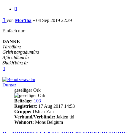
Zitieren
Beitrag
von
Mor'tha
»
04 Sep 2019 22:39
Einfach nur:
DANKE
Târbâlûrz
Grîsh'nargadumûrz
Afûrz hîlum'ûr
Shakh'bûrz'ûr
Nach
oben
Durgaz
geselliger Ork
Beiträge:
103
Registriert:
17 Aug 2017 14:53
Gruppe:
Ushtar Zau
Verbund/Verbünde:
Jakten tid
Wohnort:
Mons Belgium