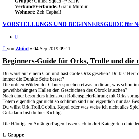
Gruppe:
Gimba Squad @ MTK
Verbund/Verbünde:
Grat u Murdur
Wohnort:
Zeh Capital!
VORSTELLUNGS UND BEGINNERSGUIDE für Neulin
Zitieren
Beitrag
von
Zhûul
»
04 Sep 2019 09:11
Beginners-Guide für Orks, Trolle und die 
Du warst auf einem Con und hast coole Orks gesehen? Du bist Herr d
immer die Dunkle Seite besser?
Die noblen Wilden der Claner sprechen etwas in dir an, was schon imm
geweihbehängten Hallen den Geschichten des Obrok lauschen?
Nach einer besonders intensiven Rollenspielerfahrung mit Orks sprin
Totem eigentlich gar nicht so schlimm sind und eigentlich nur das Best
Du willst Ork,Troll,Goblin, Kapul oder was weiss ich nicht alles Spie
Gut..dann bist du hier Richtig.
Die Häufigsten Anfängerfragen lassen sich in drei Kategorien einteile
1. Gruppe