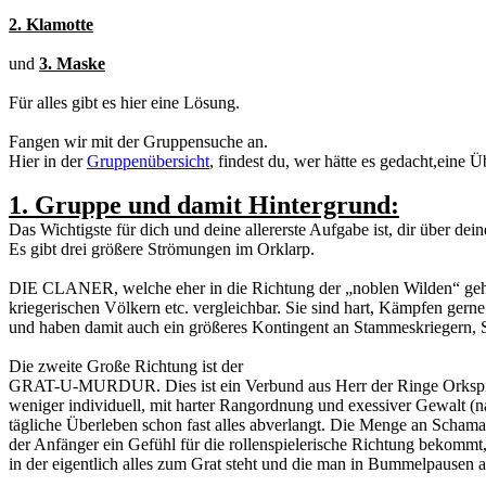
2. Klamotte
und
3. Maske
Für alles gibt es hier eine Lösung.
Fangen wir mit der Gruppensuche an.
Hier in der
Gruppenübersicht
, findest du, wer hätte es gedacht,eine 
1. Gruppe und damit Hintergrund:
Das Wichtigste für dich und deine allererste Aufgabe ist, dir über d
Es gibt drei größere Strömungen im Orklarp.
DIE CLANER, welche eher in die Richtung der „noblen Wilden“ gehe
kriegerischen Völkern etc. vergleichbar. Sie sind hart, Kämpfen gern
und haben damit auch ein größeres Kontingent an Stammeskriegern, 
Die zweite Große Richtung ist der
GRAT-U-MURDUR. Dies ist ein Verbund aus Herr der Ringe Orkspielern
weniger individuell, mit harter Rangordnung und exessiver Gewalt (nat
tägliche Überleben schon fast alles abverlangt. Die Menge an Schama
der Anfänger ein Gefühl für die rollenspielerische Richtung bekommt, d
in der eigentlich alles zum Grat steht und die man in Bummelpausen a