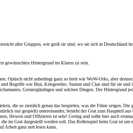
Übersicht aller Gruppen, wie groß sie sind, wo sie sich in Deutschland
einen gewünschten Hintergrund im Klaren zu sein.
n. Optisch nicht unbedingt ganz so breit wie WoW-Orks, aber dennoch
e und Begriffe wie Blut, Kriegerehre, Stamm und Clan sind für sie und 
Schamanen, Geistergläubigen und solchen Dingen. Der Hintergrund jede
, die so ziemlich genau das bespielen, was die Filme zeigen. Die ges
ürlich nur gespielt) untereinander, besteht der Grat zum Hauptteil aus
nen, Hexern und Offizieren ist sehr! Gering und sollte hier auch erst
ie im Grat dargestellt werden soll. Das Rollenspiel beim Grat ist um ein
uf Arbeit ganz nett lesen kann.