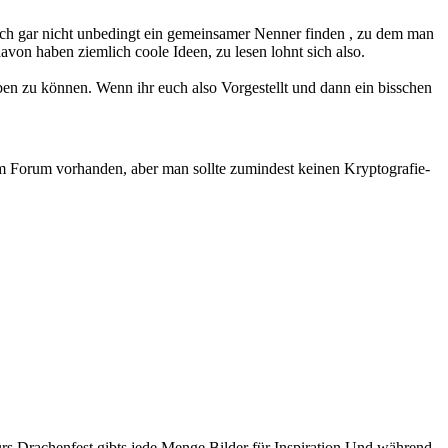
h gar nicht unbedingt ein gemeinsamer Nenner finden , zu dem man
von haben ziemlich coole Ideen, zu lesen lohnt sich also.
ben zu können. Wenn ihr euch also Vorgestellt und dann ein bisschen
im Forum vorhanden, aber man sollte zumindest keinen Kryptografie-
rs Drachenfest gibts jede Menge Bilder für Inspiration.Und während