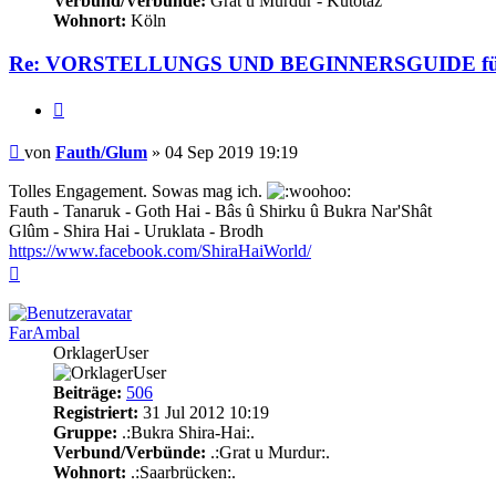
Verbund/Verbünde:
Grat u Murdur - Kutotaz
Wohnort:
Köln
Re: VORSTELLUNGS UND BEGINNERSGUIDE für Neu
Zitieren
Beitrag
von
Fauth/Glum
»
04 Sep 2019 19:19
Tolles Engagement. Sowas mag ich.
Fauth - Tanaruk - Goth Hai - Bâs û Shirku û Bukra Nar'Shât
Glûm - Shira Hai - Uruklata - Brodh
https://www.facebook.com/ShiraHaiWorld/
Nach
oben
FarAmbal
OrklagerUser
Beiträge:
506
Registriert:
31 Jul 2012 10:19
Gruppe:
.:Bukra Shira-Hai:.
Verbund/Verbünde:
.:Grat u Murdur:.
Wohnort:
.:Saarbrücken:.