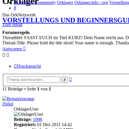
Orklager
Orklager-Community
Orklager
Orklager.info /.org
Vorstellun
Suche
Das OrkNetzwerk
VORSTELLUNGS UND BEGINNERSGUIDE fü
Zum Inhalt
Forumsregeln
Threadtitel: FASST EUCH im Titel KURZ! Dein Name reicht aus. D
Thread-Title: Please hold the title short! Your name is enough. Thanks
Antworten
Druckansicht
Erweiterte
Suche
Suche
11 Beiträge • Seite
1
von
1
Zhûul
OrklagerUser
Beiträge:
1098
Registriert:
01 Dez 2011 14:42