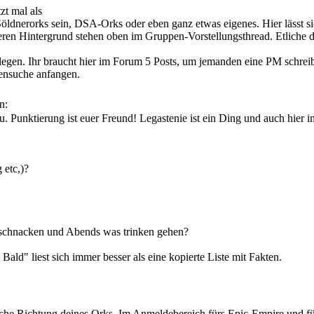
zt mal als
erorks sein, DSA-Orks oder eben ganz etwas eigenes. Hier lässt sic
eren Hintergrund stehen oben im Gruppen-Vorstellungsthread. Etliche da
slegen. Ihr braucht hier im Forum 5 Posts, um jemanden eine PM schrei
pensuche anfangen.
n:
. Punktierung ist euer Freund! Legastenie ist ein Ding und auch hier 
 etc,)?
 schnacken und Abends was trinken gehen?
ald" liest sich immer besser als eine kopierte Liste mit Fakten.
che Richtung deines Orks. Im Anmeldebereich fürs Epic-Empire und fü