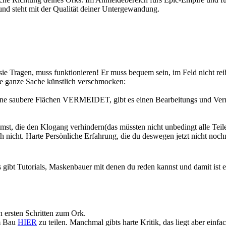
 und steht mit der Qualität deiner Untergewandung.
ie Tragen, muss funktionieren! Er muss bequem sein, im Feld nicht reib
e ganze Sache künstlich verschmocken:
offene saubere Flächen VERMEIDET, gibt es einen Bearbeitungs und Ver
mst, die den Klogang verhindern(das müssten nicht unbedingt alle Tei
h nicht. Harte Persönliche Erfahrung, die du deswegen jetzt nicht no
t Tutorials, Maskenbauer mit denen du reden kannst und damit ist eigent
en ersten Schritten zum Ork.
im Bau
HIER
zu teilen. Manchmal gibts harte Kritik, das liegt aber ein