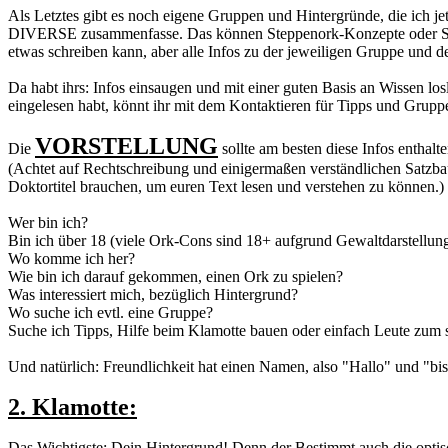
Als Letztes gibt es noch eigene Gruppen und Hintergründe, die ich jet
DIVERSE zusammenfasse. Das können Steppenork-Konzepte oder Söldn
etwas schreiben kann, aber alle Infos zu der jeweiligen Gruppe und d
Da habt ihrs: Infos einsaugen und mit einer guten Basis an Wissen lo
eingelesen habt, könnt ihr mit dem Kontaktieren für Tipps und Grup
VORSTELLUNG
Die
sollte am besten diese Infos enthalte
(Achtet auf Rechtschreibung und einigermaßen verständlichen Satzbau
Doktortitel brauchen, um euren Text lesen und verstehen zu können.)
Wer bin ich?
Bin ich über 18 (viele Ork-Cons sind 18+ aufgrund Gewaltdarstellung
Wo komme ich her?
Wie bin ich darauf gekommen, einen Ork zu spielen?
Was interessiert mich, bezüglich Hintergrund?
Wo suche ich evtl. eine Gruppe?
Suche ich Tipps, Hilfe beim Klamotte bauen oder einfach Leute zum
Und natürlich: Freundlichkeit hat einen Namen, also "Hallo" und "bis B
2. Klamotte:
Das Wichtigste: Dein Hintergrund! Denn der Bestimmt auch die optis