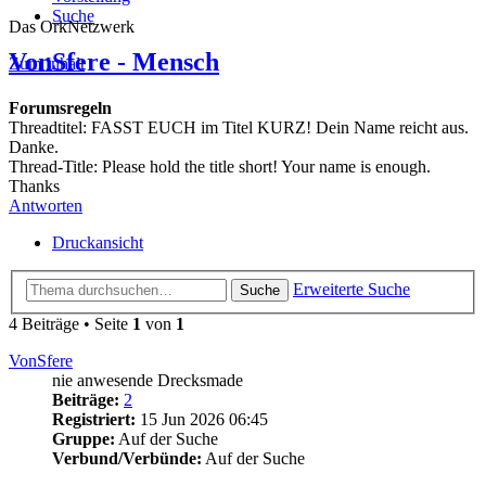
Suche
Das OrkNetzwerk
VonSfere - Mensch
Zum Inhalt
Forumsregeln
Threadtitel: FASST EUCH im Titel KURZ! Dein Name reicht aus.
Danke.
Thread-Title: Please hold the title short! Your name is enough.
Thanks
Antworten
Druckansicht
Erweiterte Suche
Suche
4 Beiträge • Seite
1
von
1
VonSfere
nie anwesende Drecksmade
Beiträge:
2
Registriert:
15 Jun 2026 06:45
Gruppe:
Auf der Suche
Verbund/Verbünde:
Auf der Suche