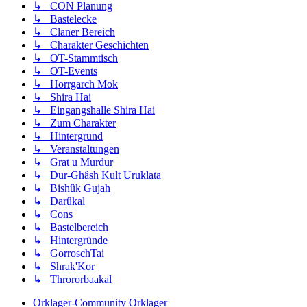
↳ CON Planung
↳ Bastelecke
↳ Claner Bereich
↳ Charakter Geschichten
↳ OT-Stammtisch
↳ OT-Events
↳ Horrgarch Mok
↳ Shira Hai
↳ Eingangshalle Shira Hai
↳ Zum Charakter
↳ Hintergrund
↳ Veranstaltungen
↳ Grat u Murdur
↳ Dur-Ghâsh Kult Uruklata
↳ Bishûk Gujah
↳ Darûkal
↳ Cons
↳ Bastelbereich
↳ Hintergründe
↳ GorroschTai
↳ Shrak'Kor
↳ Thrororbaakal
Orklager-Community
Orklager