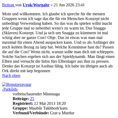
Beitrag
von
Urok/Worgahr
»
21 Jun 2026 23:41
Moin und willkommen. Ich glaube ich spreche für die meisten
Gruppen wenn ich sage das die für ein Menschen Konzept nicht
unbedingt Verwendung haben. So das was du spielen willst macht
jede Gruppe mal so nebenbei wenn's zu warm ist. Das Snagga
(Sklaven) Konzept. Und ja sich um Snagga zu kümmern ist mal
witzig aber ne ganze Con? Ohje. Das ist etwas was man mal
maximal für einen Abend auspacken kann. Und so als Anfänger der
noch keinen Bezug zu larp hat. Welche Kenntnisse hast du? Passen
die auf die Con? Wenn nicht, warum sollte man dich mit schleppen.
Solche Sachen ergeben sich aus der Spieldynamik. Man fängt einen
Elben und versucht die Infos fürs Elbenlager aus ihm zu pressen.
Denke das Konzept ist Ausbau fähig. Ich habe im übrigen auch als
Ork direkt mit larp begonnen
Nach oben
-Parkôsh-
vorbeischauender Mistsnaga
Beiträge:
25
Registriert:
12 Mai 2013 18:20
Gruppe:
Maubûr Takhbork'karn
Verbund/Verbünde:
Grat u Murdur