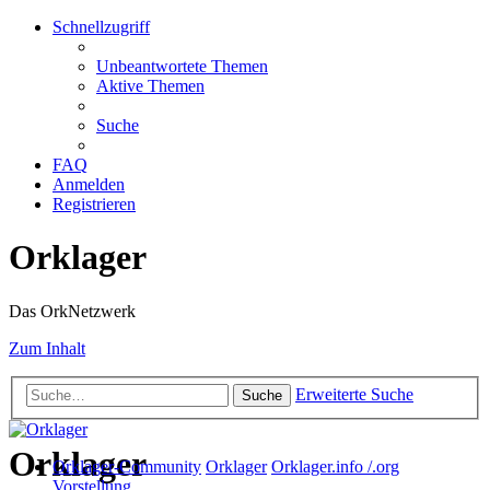
Schnellzugriff
Unbeantwortete Themen
Aktive Themen
Suche
FAQ
Anmelden
Registrieren
Orklager
Das OrkNetzwerk
Zum Inhalt
Erweiterte Suche
Suche
Orklager
Orklager-Community
Orklager
Orklager.info /.org
Vorstellung