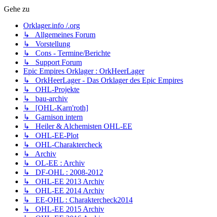
Gehe zu
Orklager.info /.org
↳ Allgemeines Forum
↳ Vorstellung
↳ Cons - Termine/Berichte
↳ Support Forum
Epic Empires Orklager : OrkHeerLager
↳ OrkHeerLager - Das Orklager des Epic Empires
↳ OHL-Projekte
↳ bau-archiv
↳ [OHL-Karn'roth]
↳ Garnison intern
↳ Heiler & Alchemisten OHL-EE
↳ OHL-EE-Plot
↳ OHL-Charaktercheck
↳ Archiv
↳ OL-EE : Archiv
↳ DF-OHL : 2008-2012
↳ OHL-EE 2013 Archiv
↳ OHL-EE 2014 Archiv
↳ EE-OHL : Charaktercheck2014
↳ OHL-EE 2015 Archiv