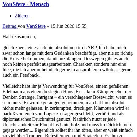
VonSfere - Mensch
Zitieren
Beitrag
von
VonSfere
»
15 Jun 2026 15:55
Hallo zusammen,
gleich zuerst eines: Ich bin absolut neu im LARP. Ich habe mich
zwar schon lange mit dem Gedanken beschäftigt, aber nie so richtig
die Kurve bekommen, damit anzufangen. Deswegen gibt es auch
noch keinen perfekt ausgearbeiteten Charakter, sondern nur eine
Idee, die ich aber unheimlich gerne in ausprobieren würde….gerne
auch ein Feedback.
Vielleicht habt ihr ja Verwendung für VonSfere, einem gefallenen
Edelmann aus einem besiegten Haus. Er ist kein Kämpfer, eher der
Denker, Stratege, Intrigant – ein verschlagener Bösewicht, wenn es
sein muss. Er wurde gefangen genommen, man hat ihm absolut
nichts mehr gelassen. In zerlumpten, dreckigen Klamotten wird er
barfuß von euch von Lager zu Lager geschleift, verhört und als
diplomatisches Druckmittel genutzt. Natürlich nutzt er jede
Unachtsamkeit zur Flucht ins Unterholz und muss im Dickicht neu
gejagt werden... Eigentlich solltet ihr ihn töten, aber er weiß einfach
zu viel über Truppen, Befestigungen und Strategien. Es ihm zu